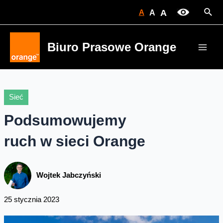
Skip
Sear
A
A
A
to
content
Biuro Prasowe Orange
Main
Men
Sieć
Podsumowujemy
ruch w sieci Orange
Wojtek Jabczyński
25 stycznia 2023