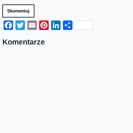
Skomentuj
Facebook
Twitter
Email
Pinterest
LinkedIn
Share
Komentarze
Ron
12:24 25-01-2023
A Wojtku możecie podzielić sie jakie jest AUPU
srednia miesięczna w PrePaid i PostPaid ?
Odpowiedz
Wojciech Jabczyński
12:37 25-01-2023
Dane i informację znajdziesz:
https://www.orange-ir.pl/wp-
content/uploads/2022/10/RB-19-2022-
Wybrane-dane-3kw.2022.pdf
Pozdrawiam
Odpowiedz