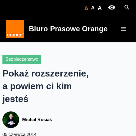
Skip
Sear
A
A
A
to
content
Biuro Prasowe Orange
Main
Men
Bezpieczeństwo
Pokaż rozszerzenie,
a powiem ci kim
jesteś
Michał Rosiak
05 czerwca 2014