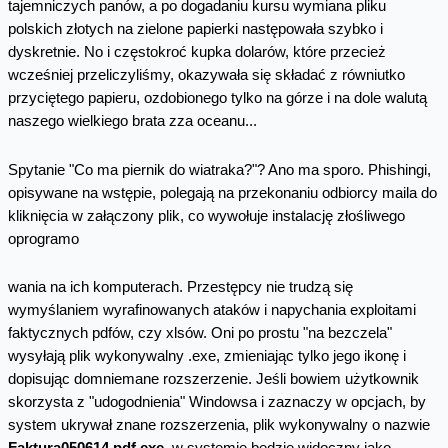
tajemniczych panów, a po dogadaniu kursu wymiana pliku
polskich złotych na zielone papierki następowała szybko i
dyskretnie. No i częstokroć kupka dolarów, które przecież
wcześniej przeliczyliśmy, okazywała się składać z równiutko
przyciętego papieru, ozdobionego tylko na górze i na dole walutą
naszego wielkiego brata zza oceanu...
Spytanie "Co ma piernik do wiatraka?"? Ano ma sporo. Phishingi,
opisywane na wstępie, polegają na przekonaniu odbiorcy maila do
kliknięcia w załączony plik, co wywołuje instalację złośliwego
oprogramo
wania na ich komputerach. Przestępcy nie trudzą się
wymyślaniem wyrafinowanych ataków i napychania exploitami
faktycznych pdfów, czy xlsów. Oni po prostu "na bezczela"
wysyłają plik wykonywalny .exe, zmieniając tylko jego ikonę i
dopisując domniemane rozszerzenie. Jeśli bowiem użytkownik
skorzysta z "udogodnienia" Windowsa i zaznaczy w opcjach, by
system ukrywał znane rozszerzenia, plik wykonywalny o nazwie