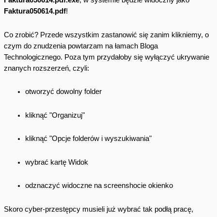
Faktura050614.pdf.exe
, w systemie będzie widoczny jako
Faktura050614.pdf
!
Co zrobić? Przede wszystkim zastanowić się zanim klikniemy, o
czym do znudzenia powtarzam na łamach Bloga
Technologicznego. Poza tym przydałoby się wyłączyć ukrywanie
znanych rozszerzeń, czyli:
otworzyć dowolny folder
kliknąć "Organizuj"
kliknąć "Opcje folderów i wyszukiwania"
wybrać kartę Widok
odznaczyć widoczne na screenshocie okienko
Skoro cyber-przestępcy musieli już wybrać tak podłą pracę,