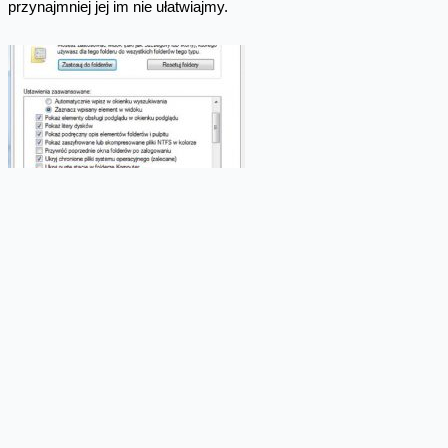
przynajmniej jej im nie ułatwiajmy.
Skomentuj
Facebook
Twitter
Email
Pinterest
LinkedIn
Share
Najnowsze wpisy z kategorii
Bezpieczeństwo