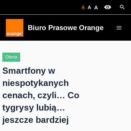
Skip
Sear
A
A
A
to
content
Biuro Prasowe Orange
Main
Men
Oferta
Smartfony w
niespotykanych
cenach, czyli… Co
tygrysy lubią…
jeszcze bardziej