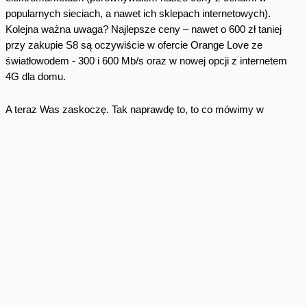
popularnych sieciach, a nawet ich sklepach internetowych).
Kolejna ważna uwaga? Najlepsze ceny – nawet o 600 zł taniej
przy zakupie S8 są oczywiście w ofercie Orange Love ze
światłowodem - 300 i 600 Mb/s oraz w nowej opcji z internetem
4G dla domu.
A teraz Was zaskoczę. Tak naprawdę to, to co mówimy w
reklamie – czyli wspomniane 600 zł taniej, odnosi się do
porównania z cenami w ofercie standardowej. Trochę inaczej jest
w przypadku porównania do większości cen na rynku. W tym
porównaniu, na przykład
Samsung Galaxy S8 u nas wychodzi
niemal 760 zł taniej niż w sklepach!
Przyjemnie prawda?
Obrazowo można powiedzieć, że w pakietach Orange Love z
telewizją, raty za smartfona zaczynają się nawet od 4 zł
miesięcznie – jak ma to miejsce w przypadku Samsunga Galaxy
J3 (2016) Dual SIM. Wysokość rat jest różna dla różnych
prędkości internetu – dzięki temu pakiet z internetem o prędkości
do 300 Mb/s i telefonem w promocji kosztuje miesięcznie tyle, co