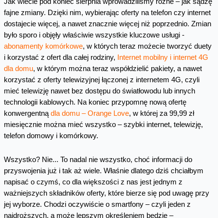
Jak wiecie pod koniec sierpnia wprowadziliśmy różne – jak sądzę
fajne zmiany. Dzięki nim, wybierając oferty na telefon czy internet
dostajecie więcej, a nawet znacznie więcej niż poprzednio. Zmian
było sporo i objęły właściwie wszystkie kluczowe usługi -
abonamenty komórkowe
, w których teraz możecie tworzyć duety
i korzystać z ofert dla całej rodziny,
Internet mobilny i internet 4G
dla domu
, w którym można teraz współdzielić pakiety, a nawet
korzystać z oferty telewizyjnej łączonej z internetem 4G, czyli
mieć telewizję nawet bez dostępu do światłowodu lub innych
technologii kablowych. Na koniec przypomnę nową ofertę
konwergentną
dla domu – Orange Love
, w której za 99,99 zł
miesięcznie można mieć wszystko – szybki internet, telewizję,
telefon domowy i komórkowy.
Wszystko? Nie... To nadal nie wszystko, choć informacji do
przyswojenia już i tak aż wiele. Właśnie dlatego dziś chciałbym
napisać o czymś, co dla większości z nas jest jednym z
ważniejszych składników oferty, które bierze się pod uwagę przy
jej wyborze. Chodzi oczywiście o smartfony – czyli jeden z
najdroższych, a może lepszym określeniem będzie –