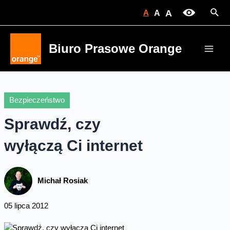
Skip
Sear
A
A
A
to
content
Biuro Prasowe Orange
Main
Men
Bezpieczeństwo
Sprawdź, czy
wyłączą Ci internet
Michał Rosiak
05 lipca 2012