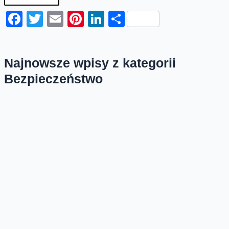
Facebook
Twitter
Email
Pinterest
LinkedIn
Share
Najnowsze wpisy z kategorii
Bezpieczeństwo
(nie)Bezpieczna Sieć, SMS-y (nie)
od rządu
Sieciowi oszuści bardzo lubią podszywać się pod
organy administracji publicznej. Mandat do zapłaty
online, nadpłata podatku, problemy z logowaniem
mObywatelem...
Hasło, czyli dziwne długie zdanie
Marzy mi się sytuacja, gdy musząc dostać się do
jakiegoś serwisu będziemy wspominać stare czasy,
gdy "trzeba było wpisać jakieś...