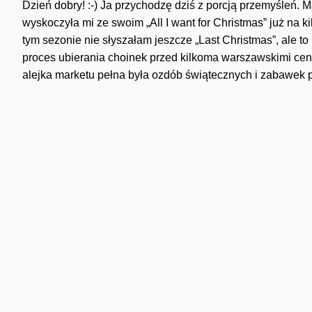
Dzień dobry! :-) Ja przychodzę dziś z porcją przemyśleń.
wyskoczyła mi ze swoim „All I want for Christmas” już na k
tym sezonie nie słyszałam jeszcze „Last Christmas”, ale to
proces ubierania choinek przed kilkoma warszawskimi ce
alejka marketu pełna była ozdób świątecznych i zabawek pod
Team Grinch
Jeszcze kilka lat temu byłam team Grinch i nie lubiłam całe
barszcz z uszkami, to chyba każdy lubi). Ale dziś mam taką 
niech mnie ktoś przekona, że jest inaczej!). Ciemno o 16, 
spacerów w deszczu i ma się w głowie taką myśl, że ładnie
w lutym do Tajlandii czy Meksyku, ale przy obecnych cena
lutym zobaczy na storiesach celebrytów z internetu).
Prezentowy szał