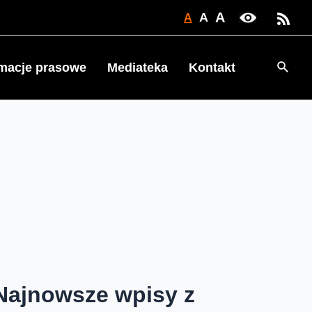
A
A
A
Searc
rmacje prasowe
Mediateka
Kontakt
Najnowsze wpisy z