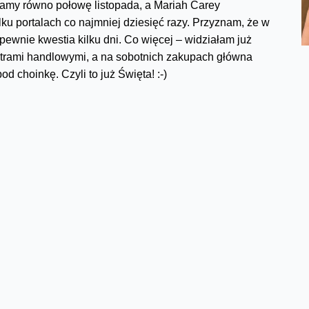
 Mamy równo połowę listopada, a Mariah Carey
ilku portalach co najmniej dziesięć razy. Przyznam, że w
 pewnie kwestia kilku dni. Co więcej – widziałam już
ntrami handlowymi, a na sobotnich zakupach główna
 choinkę. Czyli to już Święta! :-)
j tej otoczki przed (no bo jednak same święta, prezenty i
refleksję, że listopad to najgorszy miesiąc w roku (i
w ruch idą czapki i ciepłe kurtki, pies odmawia porannych
 to będzie dopiero za 5 miesięcy (no chyba, że ucieczka
ch wszystkiego, to pewnie większość z nas Tajlandię w