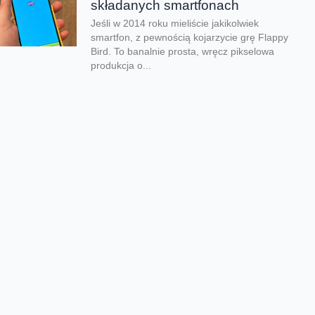
składanych smartfonach
Jeśli w 2014 roku mieliście jakikolwiek
smartfon, z pewnością kojarzycie grę Flappy
Bird. To banalnie prosta, wręcz pikselowa
produkcja o...
Kolejna odsłona legendarnego
hitu zachwyciła graczy
Nadeszły bardzo dobre czasy dla graczy.
Kolejna produkcja zachwyciła na całym
świecie i udowodniła, że pirackie klimaty
wciąż potrafią wywołać...
Rozegraj własny mundial w
FC26
Jeśli lubisz piłkarskie gry na pewno
zauważyłeś, że w EA Sports FC brakuje
oficjalnego mundialu. Twórcy znaleźli na to
swój...