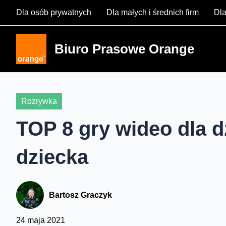
Skip
Dla osób prywatnych
Dla małych i średnich firm
Dla
to
content
Biuro Prasowe Orange
Rozrywka
TOP 8 gry wideo dla d
dziecka
Bartosz Graczyk
24 maja 2021