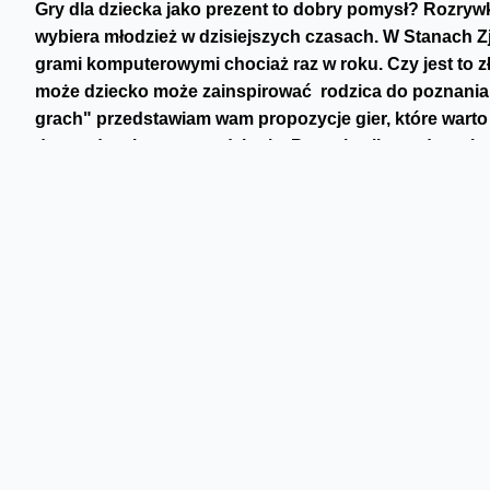
Gry dla dziecka jako prezent to dobry pomysł? Rozrywk
wybiera młodzież w dzisiejszych czasach. W Stanach Z
grami komputerowymi chociaż raz w roku. Czy jest to zł
może dziecko może zainspirować rodzica do poznania n
grach" przedstawiam wam propozycje gier, kt
ó
re warto
do spędzenia czasu rodzinnie. Przy okazji przedstawion
rozwoju kreatywnoś
ci,
umiejętnoś
ci spo
łecznych czy 
przestrzennej.
Gry dla dziecka - Minecraft