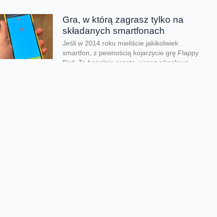
Gra, w którą zagrasz tylko na
składanych smartfonach
Jeśli w 2014 roku mieliście jakikolwiek
smartfon, z pewnością kojarzycie grę Flappy
Bird. To banalnie prosta, wręcz pikselowa
produkcja o...
Kolejna odsłona legendarnego
hitu zachwyciła graczy
Nadeszły bardzo dobre czasy dla graczy.
Kolejna produkcja zachwyciła na całym
świecie i udowodniła, że pirackie klimaty
wciąż potrafią wywołać...
Rozegraj własny mundial w
FC26
Jeśli lubisz piłkarskie gry na pewno