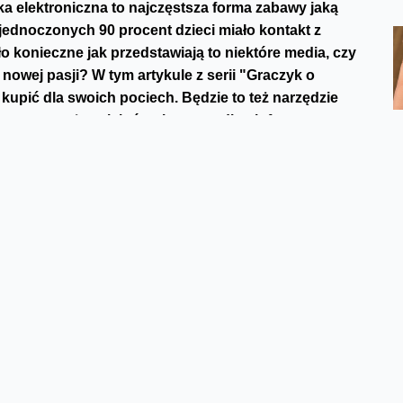
a elektroniczna to najczęstsza forma zabawy jaką
jednoczonych 90 procent dzieci miało kontakt z
o konieczne jak przedstawiają to niekt
ó
re media, czy
owej pasji? W tym artykule z serii "Graczyk o
 kupić dla swoich pociech. Będzie to też narzędzie
e gry to też w niekt
ó
rych przypadkach forma
nawet spos
ó
b na rozwinięcie inteligencji