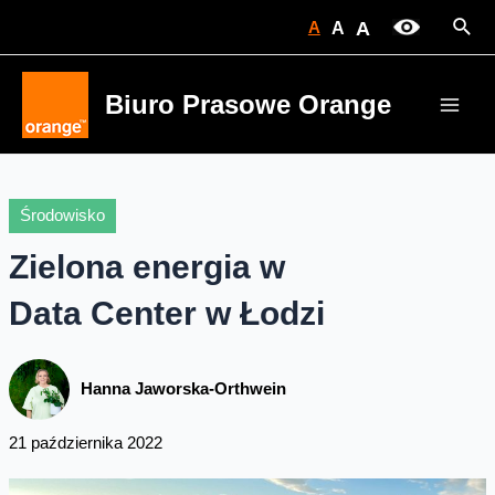
Skip
Sear
A
A
A
to
content
Biuro Prasowe Orange
Main
Men
Środowisko
Zielona energia w
Data Center w Łodzi
Hanna Jaworska-Orthwein
21 października 2022