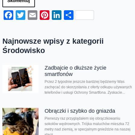
Skomentuj
Facebook
Twitter
Email
Pinterest
LinkedIn
Share
Najnowsze wpisy z kategorii
Środowisko
Zadbajcie o dłuższe życie
smartfonów
Przez 2 tygodnie jeszcze bardziej będziemy Was
zachęcać do skorzystania z oferty odkupu używanych
telefonów i usługi Ochrony Smartfona. Zyskacie...
Obrączki i szybko do gniazda
Pierwszy raz przyglądałem się obrączkowaniu
sokołów wędrownych. Trójka maluchów mieszka 72
metry nad ziemią, w specjalnym gnieździe na naszej
stacji...