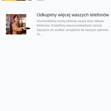
Odkupimy więcej waszych telefonów
Uruchomiliśmy nową odsłonę naszej akcji odkupu
telefonów. Dodaliśmy więcej konkretnych zachęt.
Zajrzyjcie do szuflad i przyjdźcie do naszych salonów.
To...
Zaglądajcie do gniazd bielika i
rybołowa
Wystartowały transmisje z gniazd bielika i rybołowa.
Dzięki temu możecie podglądać te rzadkie gatunki
ptaków w ich naturalnym środowisku. Współpraca...
Mniej emisji i więcej energii z
odnawialnych źródeł
Od 2020 roku aż o 93% zmniejszyliśmy emisje
dwutlenku węgla w Zakresach 1 i 2, a udział energii
elektrycznej ze...