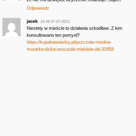
Odpowiedz
jacek
16:48 07-07-2021
Niestety w mieście to działania szkodliwe. Z kim
konsultowano ten pomysł?
https://kopalniawiedzy.pl/pszczola-miodna-
murarka-dzika-pszczola-miejskie-ule,33959
Odpowiedz
Hania
15:05 08-07-2021
Pasieki powstały z intencji naszych
pracowników, a o pasiekę dba profesjonalny
opiekun. Istotny przekaz wspomnianego
apelu jest taki, że należy zachowywać
równowagę dbając o bioróżnorodność,
nie zwiększać liczby pasiek w mieście
bez zwiększania liczby pożytków, czyli
terenów zielonych, gdzie pszczoły –
te hodowlane i te dzikie – będą mogły się