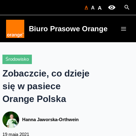
Skip
Sear
A
A
A
to
content
Biuro Prasowe Orange
Main
Men
Środowisko
Zobaczcie, co dzieje
się w pasiece
Orange Polska
Hanna Jaworska-Orthwein
19 maja 2021