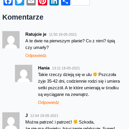
Facebook
Twitter
Email
Pinterest
LinkedIn
Share
Komentarze
Ratujcie je
11:50 19-05-2021
A te dwie na pierwszym planie? Co z nimi? śpią
czy umarły?
Odpowiedz
Hania
13:11 19-05-2021
Takie rzeczy dzieją się w ulu
Pszczoła
żyje 35-42 dni, codziennie rodzi się i umiera
setki pszczół. A te które umierają w środku
są wyciągane na zewnątrz.
Odpowiedz
J
12:04 19-05-2021
Można patrzeć i patrzeć!
Szkoda,
że nie ma dźwięku, bzyczenie relaksuje. Super!