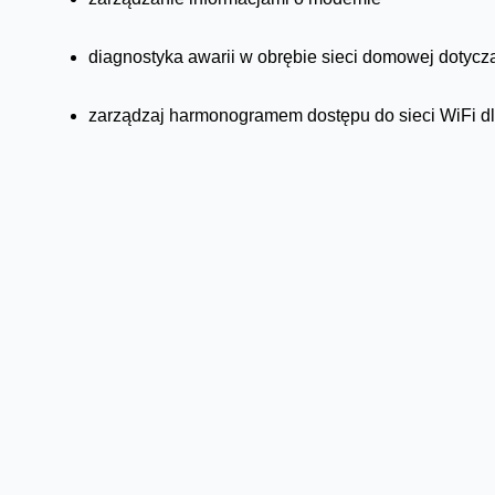
diagnostyka awarii w obrębie sieci domowej dotycząc
zarządzaj harmonogramem dostępu do sieci WiFi d
ścieżka „krok-po-kroku” podłączania we wszystkic
udostępnianie gościnnego dostępu do WiFi za po
Więcej na temat aplikacji znajdziecie we wpisie:
Twój dom,
Mediateka