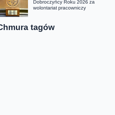
Dobroczyńcy Roku 2026 za
wolontariat pracowniczy
Chmura tagów
Funbox 2.0
Funbox 3.0
Mój Funbox
WiFi