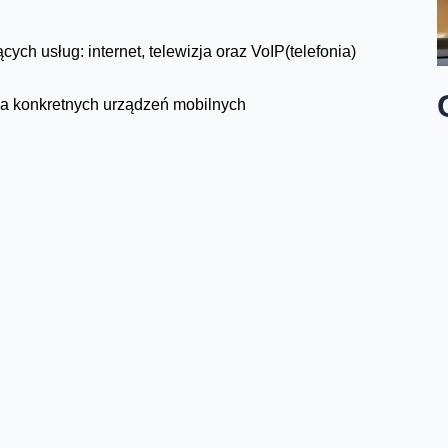
ych usług: internet, telewizja oraz VoIP(telefonia)
la konkretnych urządzeń mobilnych
h technologiach dostępowych
mocą kodu QR
 Twoje WiFi, Mój Funbox