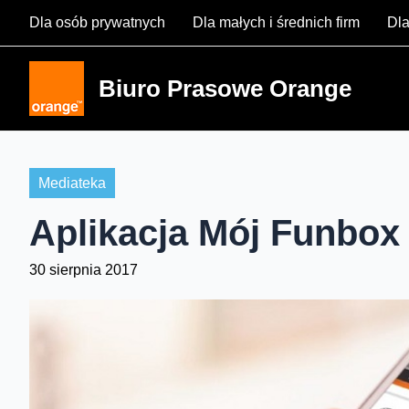
Skip
Dla osób prywatnych
Dla małych i średnich firm
Dla
to
content
Biuro Prasowe Orange
Mediateka
Aplikacja Mój Funbox 
30 sierpnia 2017