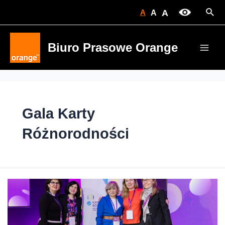
Skip
Sear
A
A
A
to
content
Biuro Prasowe Orange
Main
Men
Gala Karty
Różnorodności