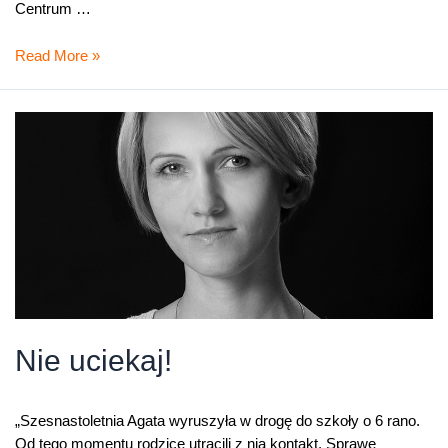
Centrum …
116
Read More »
000
–
telefon
w
sprawie
zaginionego
dziecka
Nie uciekaj!
„Szesnastoletnia Agata wyruszyła w drogę do szkoły o 6 rano.
Od tego momentu rodzice utracili z nią kontakt. Sprawę