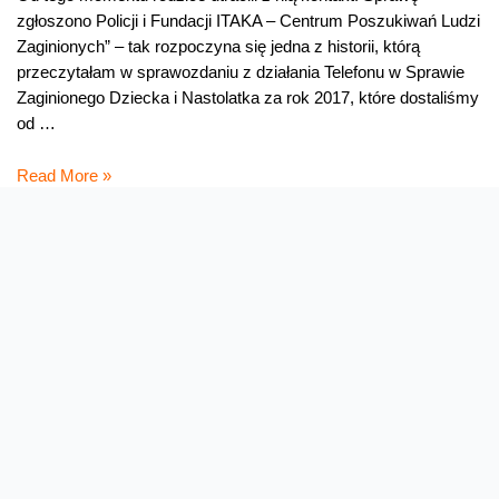
zgłoszono Policji i Fundacji ITAKA – Centrum Poszukiwań Ludzi
Zaginionych” – tak rozpoczyna się jedna z historii, którą
przeczytałam w sprawozdaniu z działania Telefonu w Sprawie
Zaginionego Dziecka i Nastolatka za rok 2017, które dostaliśmy
od …
Nie
Read More »
uciekaj!
Już rok działa 116 000 –
Telefon w Sprawie
Zaginionego Dziecka
Równo rok temu wspólnie z Fundacją ITAKA – Centrum
Poszukiwań Ludzi Zaginionych uruchomiliśmy linię 116 000,
czyli bezpłatny Telefon w Sprawie Zaginionego Dziecka. 5000
połączeń, 199 zgłoszeń o zaginięciach i 163 odnalezione