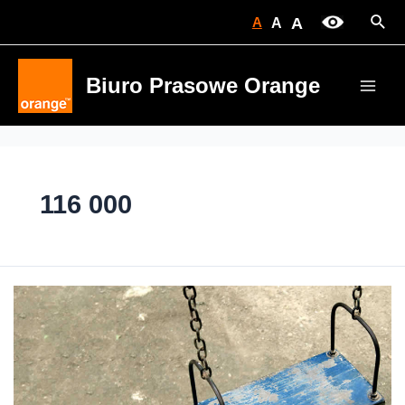
Skip
Sear
A
A
A
to
content
Biuro Prasowe Orange
Main
Men
116 000