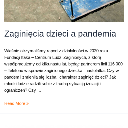
Zaginięcia dzieci a pandemia
Właśnie otrzymaliśmy raport z działalności w 2020 roku
Fundacji Itaka – Centrum Ludzi Zaginionych, z którą
współpracujemy od kilkunastu lat, będąc partnerem linii 116 000
– Telefonu w sprawie zaginionego dziecka i nastolatka. Czy w
pandemii zmieniła się liczba i charakter zaginięć dzieci? Jak
młodzi ludzie radzili sobie z trudną sytuacją izolacji i
ograniczeń? Czy …
Zaginięcia
Read More »
dzieci
a
pandemia