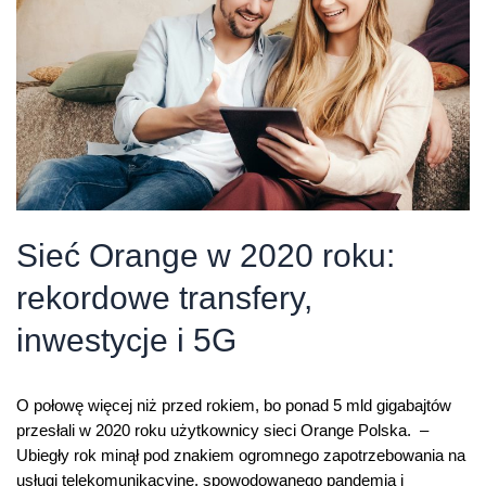
miastach
Sieć Orange w 2020 roku:
rekordowe transfery,
inwestycje i 5G
O połowę więcej niż przed rokiem, bo ponad 5 mld gigabajtów
przesłali w 2020 roku użytkownicy sieci Orange Polska. –
Ubiegły rok minął pod znakiem ogromnego zapotrzebowania na
usługi telekomunikacyjne, spowodowanego pandemią i