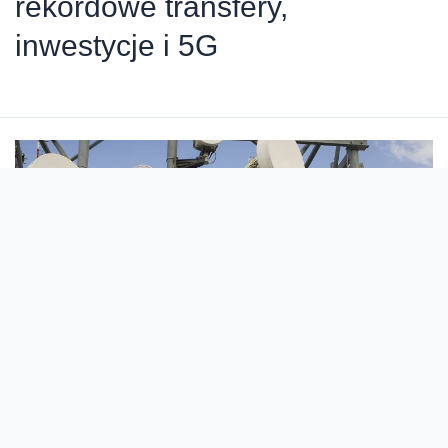
rekordowe transfery,
inwestycje i 5G
Już 2000 stacji bazowych z
maksymalną agregacją pasm