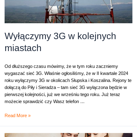
Wyłączymy 3G w kolejnych
miastach
Od dłuższego czasu mówimy, że w tym roku zaczniemy
wygaszać sieć 3G. Właśnie ogłosiliśmy, że w II kwartale 2024
roku wyłączymy 3G w okolicach Słupska i Koszalina. Rejony te
dołączą do Piły i Sieradza – tam sieć 3G wyłączona będzie w
pierwszej kolejności, już we wrześniu tego roku. Już teraz
możecie sprawdzić czy Wasz telefon …
Wyłączymy
Read More »
3G
w
kolejnych