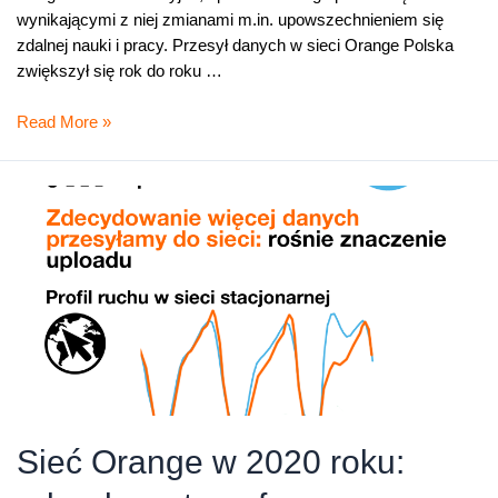
wynikającymi z niej zmianami m.in. upowszechnieniem się
zdalnej nauki i pracy. Przesył danych w sieci Orange Polska
zwiększył się rok do roku …
Sieć
Read More »
Orange
w
2020
roku:
rekordowe
transfery,
inwestycje
i
5G
Sieć Orange w 2020 roku: