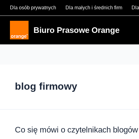
Skip
Dla osób prywatnych
Dla małych i średnich firm
Dla
to
content
Biuro Prasowe Orange
blog firmowy
Co się mówi o czytelnikach blogó