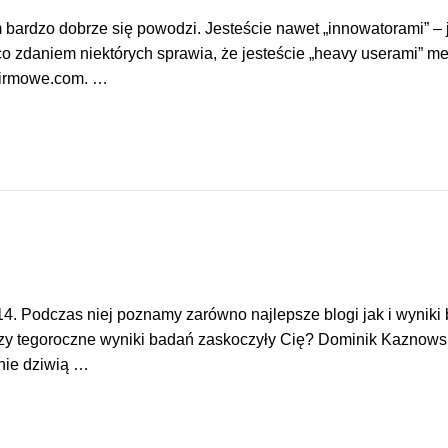
 bardzo dobrze się powodzi. Jesteście nawet „innowatorami” –
 co zdaniem niektórych sprawia, że jesteście „heavy userami” m
ifirmowe.com. …
14. Podczas niej poznamy zarówno najlepsze blogi jak i wyniki 
zy tegoroczne wyniki badań zaskoczyły Cię? Dominik Kaznows
 nie dziwią …