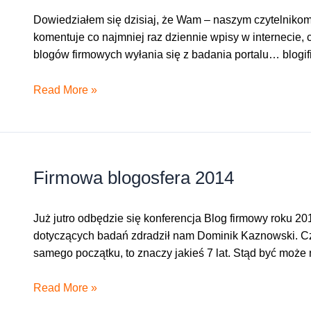
Dowiedziałem się dzisiaj, że Wam – naszym czytelnikom
komentuje co najmniej raz dziennie wpisy w internecie,
blogów firmowych wyłania się z badania portalu… blog
Co
Read More »
się
mówi
o
czytelnikach
Firmowa blogosfera 2014
blogów
firmowych?
Już jutro odbędzie się konferencja Blog firmowy roku 20
dotyczących badań zdradził nam Dominik Kaznowski. C
samego początku, to znaczy jakieś 7 lat. Stąd być może
Firmowa
Read More »
blogosfera