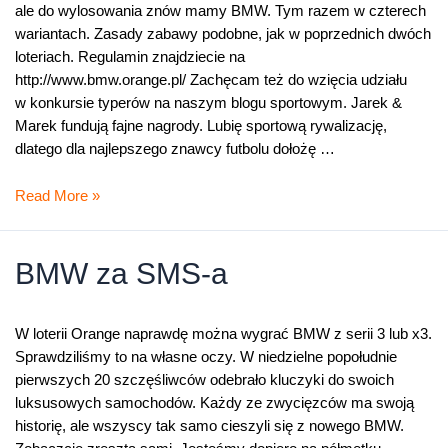
ale do wylosowania znów mamy BMW. Tym razem w czterech
wariantach. Zasady zabawy podobne, jak w poprzednich dwóch
loteriach. Regulamin znajdziecie na
http://www.bmw.orange.pl/ Zachęcam też do wzięcia udziału
w konkursie typerów na naszym blogu sportowym. Jarek &
Marek fundują fajne nagrody. Lubię sportową rywalizację,
dlatego dla najlepszego znawcy futbolu dołożę …
Zapraszam
Read More »
do
konkursu
typerów
BMW za SMS-a
i
loterii
BMW
W loterii Orange naprawdę można wygrać BMW z serii 3 lub x3.
Sprawdziliśmy to na własne oczy. W niedzielne popołudnie
pierwszych 20 szczęśliwców odebrało kluczyki do swoich
luksusowych samochodów. Każdy ze zwycięzców ma swoją
historię, ale wszyscy tak samo cieszyli się z nowego BMW.