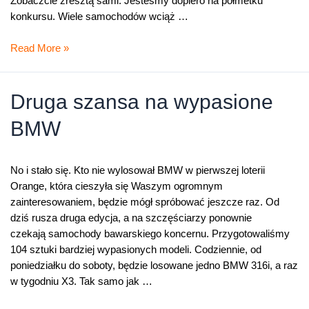
Zobaczcie zresztą sami. Jesteśmy dopiero na półmetku
konkursu. Wiele samochodów wciąż …
BMW
Read More »
za
SMS-
a
Druga szansa na wypasione
BMW
No i stało się. Kto nie wylosował BMW w pierwszej loterii
Orange, która cieszyła się Waszym ogromnym
zainteresowaniem, będzie mógł spróbować jeszcze raz. Od
dziś rusza druga edycja, a na szczęściarzy ponownie
czekają samochody bawarskiego koncernu. Przygotowaliśmy
104 sztuki bardziej wypasionych modeli. Codziennie, od
poniedziałku do soboty, będzie losowane jedno BMW 316i, a raz
w tygodniu X3. Tak samo jak …