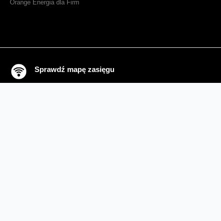
Orange Energia dla Firm
Sprawdź mapę zasięgu
Kontakt
Ważne komunikaty
Regulamin serwisu
Warunki zakupów
Ochrona danych osobowych
Polityka prywatności
Zmień ustawienia cookies
Sieć#1
Inwestycje dofinansowane z UE
Nieruchomości Orange
Multibox
Odpowiedzialny biznes
Fundacja Orange