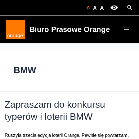
Skip
Sear
A
A
A
to
content
Biuro Prasowe Orange
Main
Men
BMW
Zapraszam do konkursu
typerów i loterii BMW
Ruszyła trzecia edycja loterii Orange. Pewnie się powtarzam,