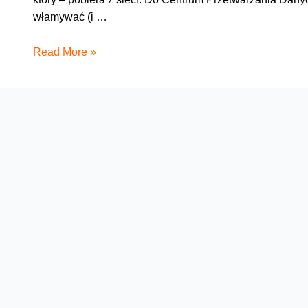
włamywać (i …
Mamy
Read More »
tu
17825792
GB!
Jak
to
działa
#5