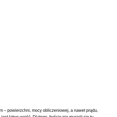
 – powierzchni, mocy obliczeniowej, a nawet prądu,
jest łatwo wejść. Dlatego, byście nie musieli się tu