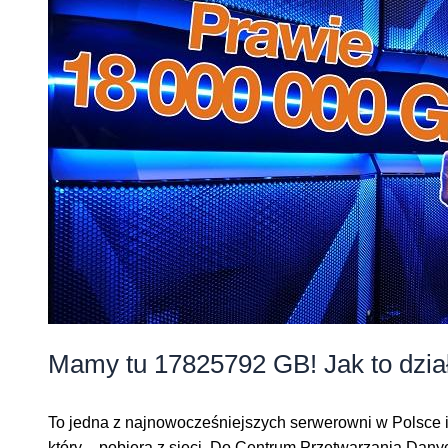
Mamy tu 17825792 GB! Jak to dzia
To jedna z najnowocześniejszych serwerowni w Polsce 
który – pobiera z sieci. Do Centrum Przetwarzania Danych 