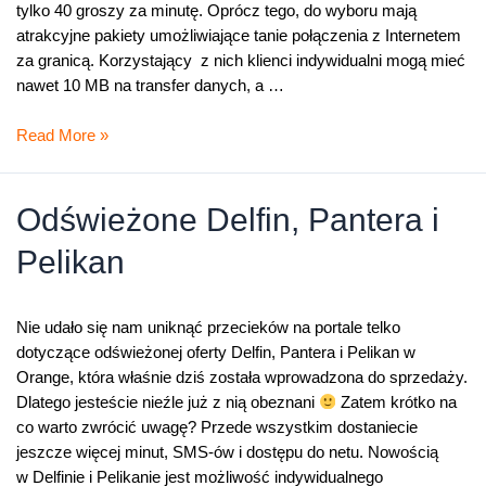
tylko 40 groszy za minutę. Oprócz tego, do wyboru mają
atrakcyjne pakiety umożliwiające tanie połączenia z Internetem
za granicą. Korzystający z nich klienci indywidualni mogą mieć
nawet 10 MB na transfer danych, a …
Pięciokrotnie
Read More »
tańsze
połączenia
roamingowe
Odświeżone Delfin, Pantera i
dla
Pelikan
klientów
Orange
Nie udało się nam uniknąć przecieków na portale telko
dotyczące odświeżonej oferty Delfin, Pantera i Pelikan w
Orange, która właśnie dziś została wprowadzona do sprzedaży.
Dlatego jesteście nieźle już z nią obeznani
Zatem krótko na
co warto zwrócić uwagę? Przede wszystkim dostaniecie
jeszcze więcej minut, SMS-ów i dostępu do netu. Nowością
w Delfinie i Pelikanie jest możliwość indywidualnego