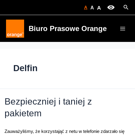
Skip
Sear
A
A
A
to
content
Biuro Prasowe Orange
Main
Men
Delfin
Bezpieczniej i taniej z
pakietem
Zauważyliśmy, że korzystająć z netu w telefonie zdarzało się