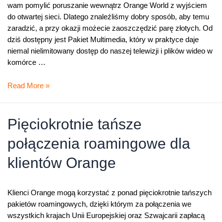
wam pomylić poruszanie wewnątrz Orange World z wyjściem
do otwartej sieci. Dlatego znaleźliśmy dobry sposób, aby temu
zaradzić, a przy okazji możecie zaoszczędzić parę złotych. Od
dziś dostępny jest Pakiet Multimedia, który w praktyce daje
niemal nielimitowany dostęp do naszej telewizji i plików wideo w
komórce …
Bezpieczniej
Read More »
i
taniej
z
Pięciokrotnie tańsze
pakietem
połączenia roamingowe dla
klientów Orange
Klienci Orange mogą korzystać z ponad pięciokrotnie tańszych
pakietów roamingowych, dzięki którym za połączenia we
wszystkich krajach Unii Europejskiej oraz Szwajcarii zapłacą