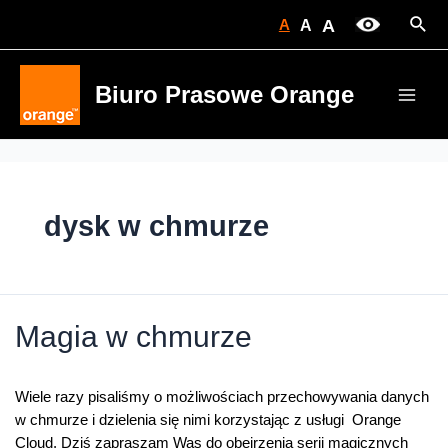
Skip
Sear
A
A
A
to
content
Biuro Prasowe Orange
Main
Men
dysk w chmurze
Magia w chmurze
Wiele razy pisaliśmy o możliwościach przechowywania danych
w chmurze i dzielenia się nimi korzystając z usługi Orange
Cloud. Dziś zapraszam Was do obejrzenia serii magicznych