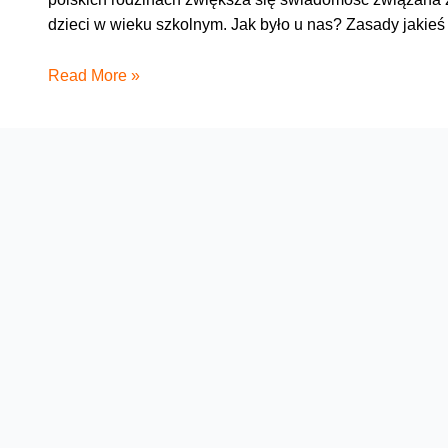
dzieci w wieku szkolnym. Jak było u nas? Zasady jakieś
Okiem
Read More »
mamy:
Jak
stworzyliśmy
domowy
kodeks
korzystania
z
nowych
technologii?