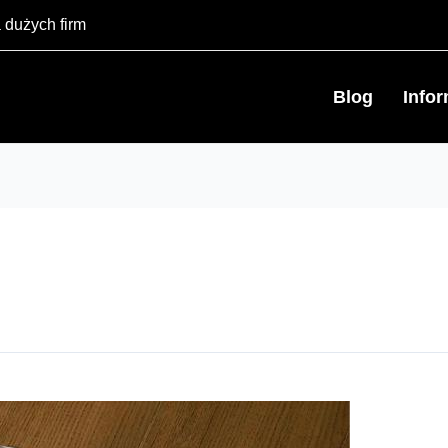
 dużych firm
Blog
Info