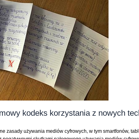
owy kodeks korzystania z nowych tech
e zasady używania mediów cyfrowych, w tym smartfonów, tablet
z negatywnymi skutkami nałogowego używania mediów cyfrowych 