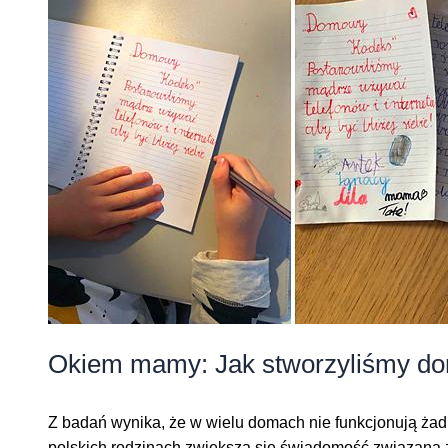
Okiem mamy: Jak stworzyliśmy dom
Z badań wynika, że w wielu domach nie funkcjonują żadn
polskich rodzinach zwiększa się świadomość związana 