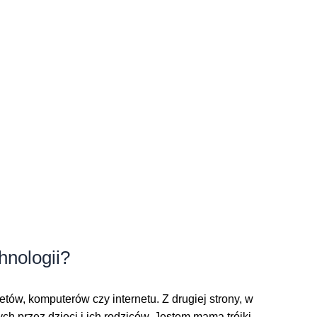
nologii?
ów, komputerów czy internetu. Z drugiej strony, w
przez dzieci i ich rodziców. Jestem mamą trójki