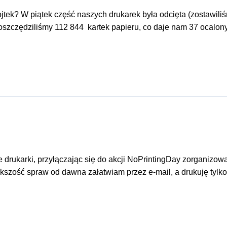
tek? W piątek część naszych drukarek była odcięta (zostawiliśm
aoszczędziliśmy 112 844 kartek papieru, co daje nam 37 ocalony
 drukarki, przyłączając się do akcji NoPrintingDay zorganizo
ększość spraw od dawna załatwiam przez e-mail, a drukuję tylk