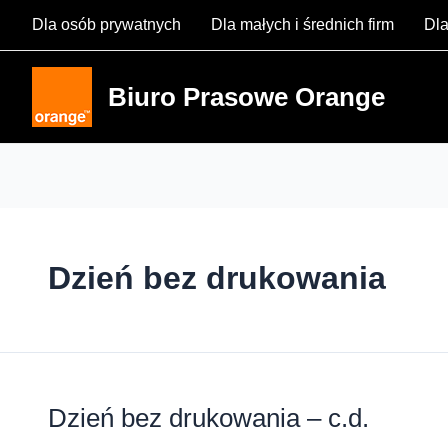
Skip
Dla osób prywatnych
Dla małych i średnich firm
Dla
to
content
Biuro Prasowe Orange
Dzień bez drukowania
Dzień bez drukowania – c.d.