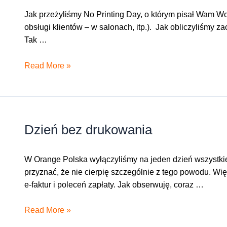
Jak przeżyliśmy No Printing Day, o którym pisał Wam Woj
obsługi klientów – w salonach, itp.). Jak obliczyliśmy z
Tak …
Dzień
Read More »
bez
drukowania
–
c.d.
Dzień bez drukowania
W Orange Polska wyłączyliśmy na jeden dzień wszystkie
przyznać, że nie cierpię szczególnie z tego powodu. Wi
e-faktur i poleceń zapłaty. Jak obserwuję, coraz …
Dzień
Read More »
bez