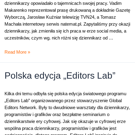
dziennikarzy opowiadało o tajemnicach swojej pracy. Vadim
Makarenko reprezentował prasę drukowaną a dokładnie Gazetę
Wyborczą, Jarosław Kuźniar telewizję TVN24, a Tomasz
Machała internetowy serwis natemat.pl. Zapytaliśmy przy okazji
dziennikarzy, jak zmieniła się ich praca w erze social media, a
uczestników, czym wg. nich różni się dziennikarz od …
Dziennikarze
Read More »
w
erze
social
Polska edycja „Editors Lab”
media
Kilka dni temu odbyła się polska edycja światowego programu
„Editors Lab” organizowanego przez stowarzyszenie Global
Editors Network. Były to dwudniowe warsztaty dla dziennikarzy,
programistów i grafików oraz bezpłatne seminarium o
dziennikarstwie ery cyfrowej. Jak się okazuje w cyfrowej erze
wspólna praca dziennikarzy, programistów i grafików jest