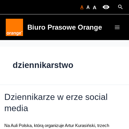
Skip
Sear
A
A
A
to
content
Biuro Prasowe Orange
Main
Men
dziennikarstwo
Dziennikarze w erze social
media
Na Auli Polska, którą organizuje Artur Kurasiński, trzech