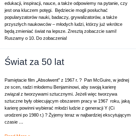
edukacji, inspiracji, nauce, a także odpowiemy na pytanie, czy
jest ona kluczem potęgi. Będziecie mogli posłuchać
popularyzatorów nauki, badaczy, grywalizatorów, a także
przyszłych naukowców – młodych ludzi, którzy już wkrótce
będą zmieniać świat na lepsze. Zresztą zobaczcie sami!
Ruszamy o 10. Do zobaczenia!
Świat za 50 lat
Pamiętacie film „Absolwent” z 1967 r. ? Pan McGuire, w jednej
ze scen, radzi młodemu Benjaminowi, aby swoją karierę
związał z tworzywami sztucznymi. Jeżeli więc tworzywa
sztuczne były obiecującym obszarem pracy w 1967 roku, jaką
karierę powinni wybierać młodzi ludzie z generacji Y (Ci
urodzeni po 1980 r.) ? Żyjemy teraz w najbardziej ekscytującym
czasie …
Świat