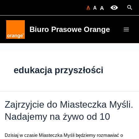
Skip
Sear
A
A
A
to
content
Biuro Prasowe Orange
Main
Men
edukacja przyszłości
Zajrzyjcie do Miasteczka Myśli.
Nadajemy na żywo od 10
Dzisiaj w czasie Miasteczka Myśli będziemy rozmawiać o