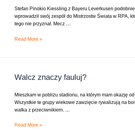
Stefan Pinokio Kiessling z Bayeru Leverkusen podobnie 
wprowadził swój zespół do Mistrzostw Świata w RPA, które
tego nie przyznał. Mecz …
Niemiecki
Read More »
pionkio
i
katarska
czkawka
Walcz znaczy fauluj?
Mieszkam w pobliżu stadionu, na którym mam okazję od 
Wszystkie te grupy wiekowe zawzięcie rywalizują na boi
walka z przeciwnikiem. …
Walcz
Read More »
znaczy