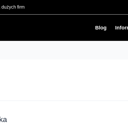
 dużych firm
Blog
Info
wka