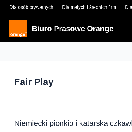
Skip
Dla osób prywatnych
Dla małych i średnich firm
Dla
to
content
Biuro Prasowe Orange
Fair Play
Niemiecki pionkio i katarska czka