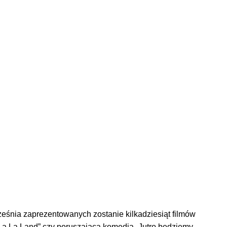
eśnia zaprezentowanych zostanie kilkadziesiąt filmów
 „La La Land” czy poruszająca komedia „Jutro będziemy