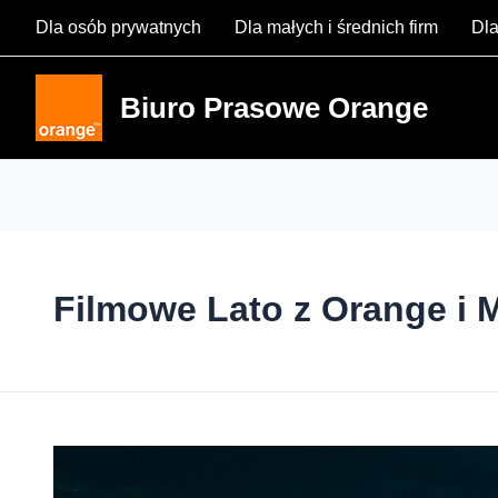
Skip
Dla osób prywatnych
Dla małych i średnich firm
Dla
to
content
Biuro Prasowe Orange
Filmowe Lato z Orange i 