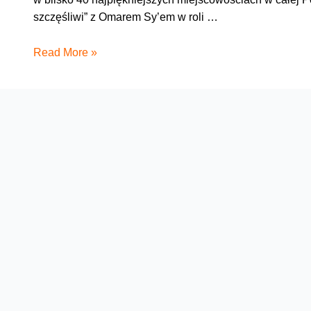
szczęśliwi” z Omarem Sy’em w roli …
Zapraszamy
Read More »
na
Filmowe
Lato
w
zasięgu
Orange