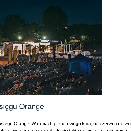
sięgu Orange
zasięgu Orange. W ramach plenerowego kina, od czerwca do wrz
lsce. W repertuarze znalazły się takie pozycje, jak: oscarowy