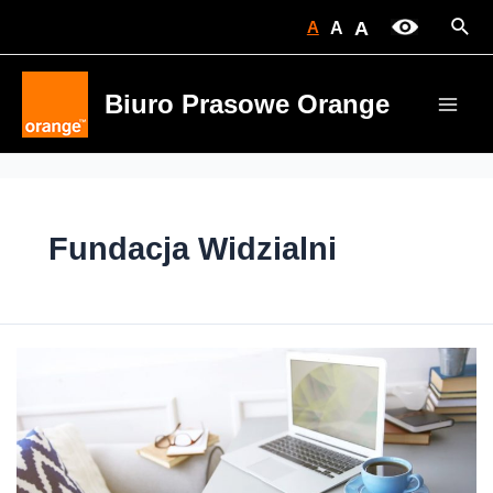
Skip
Sear
A
A
A
to
content
Biuro Prasowe Orange
Main
Men
Fundacja Widzialni