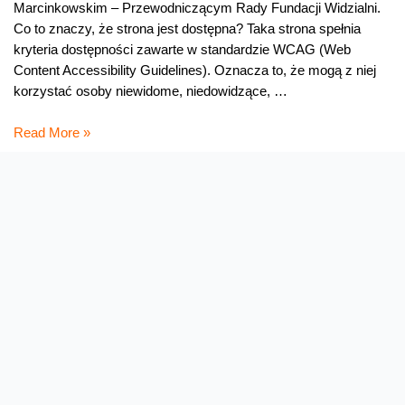
Marcinkowskim – Przewodniczącym Rady Fundacji Widzialni.
Co to znaczy, że strona jest dostępna? Taka strona spełnia
kryteria dostępności zawarte w standardzie WCAG (Web
Content Accessibility Guidelines). Oznacza to, że mogą z niej
korzystać osoby niewidome, niedowidzące, …
Przepis
Read More »
na
dostępność!
Oferta
Na skróty
Przedłuż umowę
Regulaminy i cenniki
Przenieś numer
Roaming i połączenia
Internet
międzynarodowe
Orange Flex
Poradnik Orange
Offers for foreigners
Status urządzenia na raty
Zgłoś niebezpieczne treści
Serwisy
O firmie