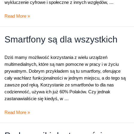
wykluczenie cyfrowe i społeczne z innych względów, …
MamPrawoDo
Read More »
–
wszystko
o
Smartfony są dla wszystkich
prawach
osób
z
Dziś mamy możliwość korzystania z wielu urządzeń
niepełnosprawnościami,
multimedialnych, które są nam pomocne w pracy i w życiu
w
prywatnym. Dobrym przykładem są tu smartfony, oferujące
jednym
cały wachlarz funkcjonalności w jednym miejscu, a do tego są
miejscu
zawsze pod ręką. Korzystanie ze smartfonów to dla nas
codzienność, używa ich już 60% Polaków. Czy jednak
zastanawialiście się kiedyś, w …
Smartfony
Read More »
są
dla
wszystkich