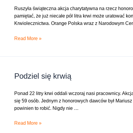
Ruszyła świąteczna akcja charytatywna na rzecz honorow
pamiętać, że już niecałe pół litra krwi może uratować
Krwiolecznictwa. Orange Polska wraz z Narodowym Cen
Orange
Read More »
Polska
zachęca
do
oddawania
Podziel się krwią
krwi
w
kampanii
Ponad 22 litry krwi oddali wczoraj nasi pracownicy. A
społecznej
się 59 osób. Jednym z honorowych dawców był Mariusz 
Piotra
powinien to robić. Nigdy nie …
Żyły
oraz
Podziel
Read More »
Serca
się