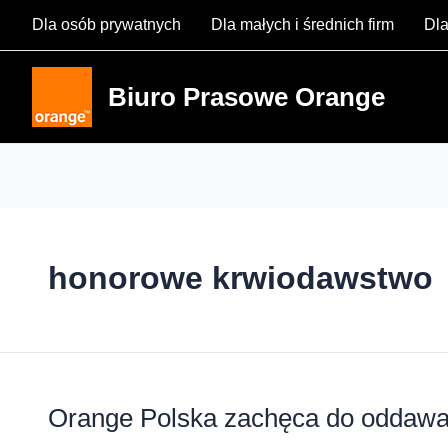
Skip
Dla osób prywatnych
Dla małych i średnich firm
Dla
to
content
Biuro Prasowe Orange
honorowe krwiodawstwo
Orange Polska zachęca do oddawan