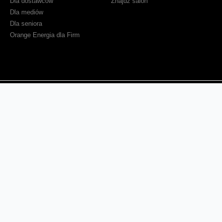
Dla dostawców
Znajdź salon
Dla mediów
Dla seniora
Orange Energia dla Firm
Sprawdź mapę zasięgu
Kontakt
Ważne komunikaty
Regulamin serwisu
Warunki zakupów
Ochrona danych osobowych