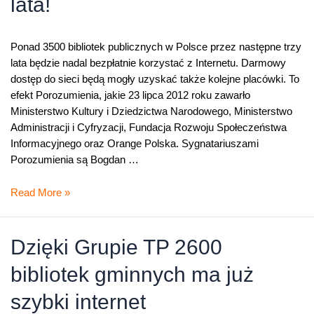
lata!
Ponad 3500 bibliotek publicznych w Polsce przez następne trzy
lata będzie nadal bezpłatnie korzystać z Internetu. Darmowy
dostęp do sieci będą mogły uzyskać także kolejne placówki. To
efekt Porozumienia, jakie 23 lipca 2012 roku zawarło
Ministerstwo Kultury i Dziedzictwa Narodowego, Ministerstwo
Administracji i Cyfryzacji, Fundacja Rozwoju Społeczeństwa
Informacyjnego oraz Orange Polska. Sygnatariuszami
Porozumienia są Bogdan …
Biblioteki
Read More »
z
darmowym
Internetem
Dzięki Grupie TP 2600
przez
bibliotek gminnych ma już
kolejne
trzy
szybki internet
lata!