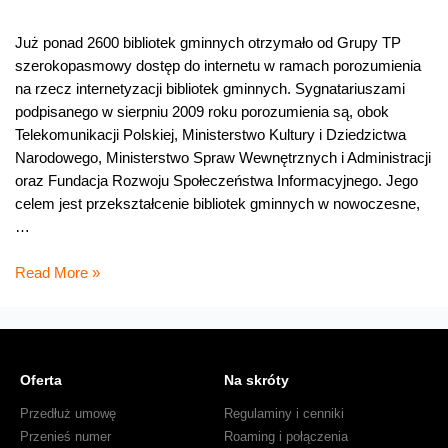
Już ponad 2600 bibliotek gminnych otrzymało od Grupy TP
szerokopasmowy dostęp do internetu w ramach porozumienia
na rzecz internetyzacji bibliotek gminnych. Sygnatariuszami
podpisanego w sierpniu 2009 roku porozumienia są, obok
Telekomunikacji Polskiej, Ministerstwo Kultury i Dziedzictwa
Narodowego, Ministerstwo Spraw Wewnętrznych i Administracji
oraz Fundacja Rozwoju Społeczeństwa Informacyjnego. Jego
celem jest przekształcenie bibliotek gminnych w nowoczesne,
…
Dzięki
Read More »
Grupie
TP
2600
bibliotek
Oferta
Na skróty
gminnych
ma
Przedłuż umowę
Regulaminy i cenniki
już
Przenieś numer
Roaming i połączenia