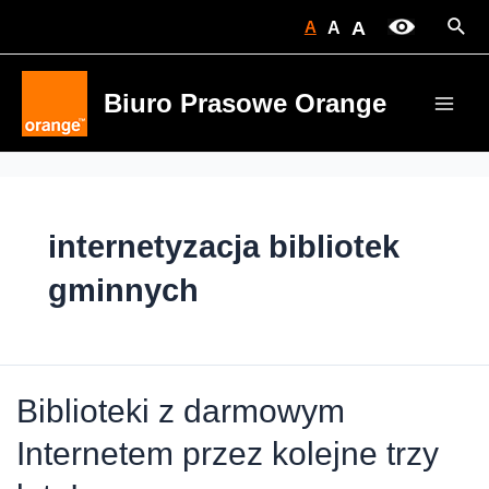
Skip
Sear
A
A
A
to
content
Biuro Prasowe Orange
Main
Men
internetyzacja bibliotek
gminnych
Biblioteki z darmowym
Internetem przez kolejne trzy