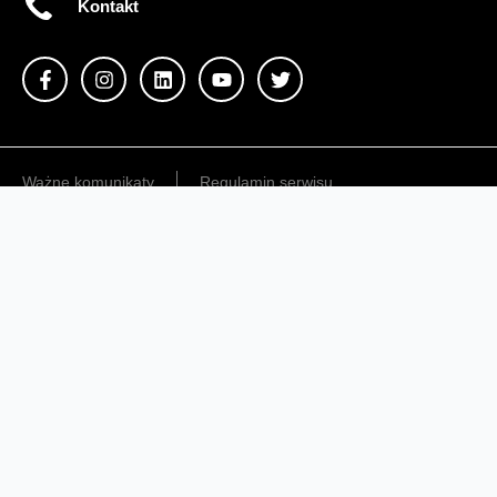
Kontakt
Ważne komunikaty
Regulamin serwisu
Warunki zakupów
Ochrona danych osobowych
Polityka prywatności
Zmień ustawienia cookies
Sieć#1
Inwestycje dofinansowane z UE
Nieruchomości Orange
Multibox
Odpowiedzialny biznes
Fundacja Orange
Telefon domowy
Dbam o bliskich
Razem dla planety
Razem w sieci
Program Re
Tłumacz języka migowego
Confort+
© 2026 Orange Polska S.A. Wszystkie prawa zastrzeżone.