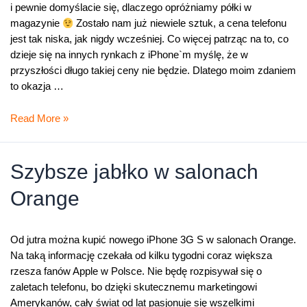
i pewnie domyślacie się, dlaczego opróżniamy półki w
magazynie
Zostało nam już niewiele sztuk, a cena telefonu
jest tak niska, jak nigdy wcześniej. Co więcej patrząc na to, co
dzieje się na innych rynkach z iPhone`m myślę, że w
przyszłości długo takiej ceny nie będzie. Dlatego moim zdaniem
to okazja …
iPhone
Read More »
tani
jak
nigdy
Szybsze jabłko w salonach
wcześniej
Orange
Od jutra można kupić nowego iPhone 3G S w salonach Orange.
Na taką informację czekała od kilku tygodni coraz większa
rzesza fanów Apple w Polsce. Nie będę rozpisywał się o
zaletach telefonu, bo dzięki skutecznemu marketingowi
Amerykanów, cały świat od lat pasjonuje się wszelkimi