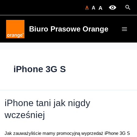
Skip
Sear
A
A
A
to
content
Biuro Prasowe Orange
Main
Men
iPhone 3G S
iPhone tani jak nigdy
wcześniej
Jak zauważyliście mamy promocyjną wyprzedaż iPhone 3G S