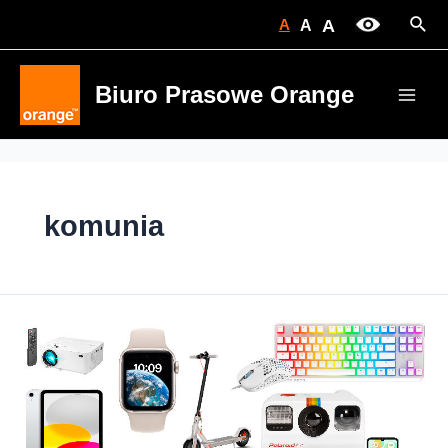
Skip
Sear
A
A
A
to
content
Biuro Prasowe Orange
Main
Men
komunia