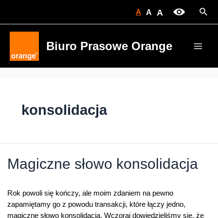
Skip
Sear
A
A
A
to
content
Biuro Prasowe Orange
Main
Men
konsolidacja
Magiczne słowo konsolidacja
Rok powoli się kończy, ale moim zdaniem na pewno
zapamiętamy go z powodu transakcji, które łączy jedno,
magiczne słowo konsolidacja. Wczoraj dowiedzieliśmy się, że