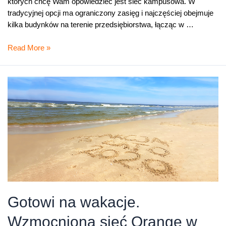
których chcę Wam opowiedzieć jest sieć kampusowa. W
tradycyjnej opcji ma ograniczony zasięg i najczęściej obejmuje
kilka budynków na terenie przedsiębiorstwa, łącząc w …
Technologie
Read More »
mobilne
w
sieciach
kampusowych
Gotowi na wakacje.
Wzmocniona sieć Orange w