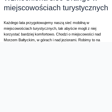
miejscowościach turystycznych
Każdego lata przygotowujemy naszą sieć mobilną w
miejscowościach turystycznych, tak abyście mogli z niej
korzystać bardziej komfortowo. Chodzi o miejscowości nad
Morzem Bałtyckim, w górach i nad jeziorami. Robimy to na
kilka sposobów. Budujemy nowe stacje, dostawiamy stacje
mobilne, dokładamy warstwy LTE i zrobiliśmy refarming. Nie
inaczej jest w sezonie 2020. Więcej stacji bazowych Nowe …
Gotowi
Read More »
na
wakacje.
Wzmocniona
sieć
Orange
w
miejscowościach