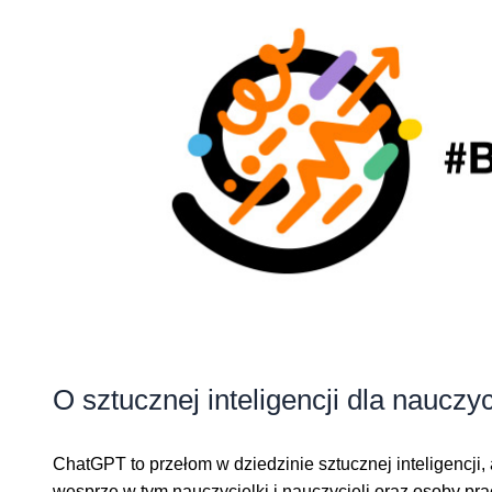
O sztucznej inteligencji dla nauczy
ChatGPT to przełom w dziedzinie sztucznej inteligencji,
wesprze w tym nauczycielki i nauczycieli oraz osoby pr