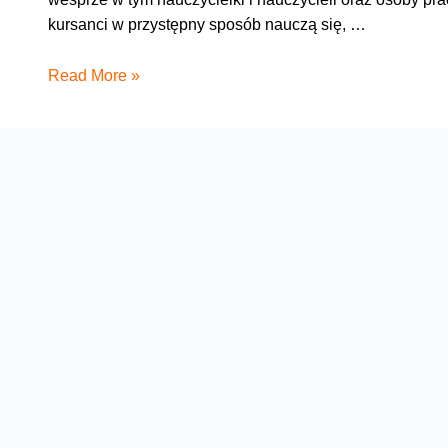
kursanci w przystępny sposób nauczą się, …
O
Read More »
sztucznej
inteligencji
dla
nauczycieli.
Rusza
bezpłatny
kurs