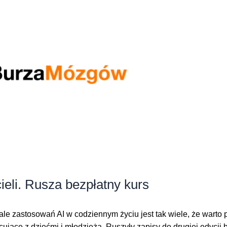
cieli. Rusza bezpłatny kurs
 ale zastosowań AI w codziennym życiu jest tak wiele, że warto
acujące z dziećmi i młodzieżą. Ruszyły zapisy do drugiej edyc