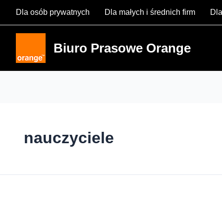
Skip
Dla osób prywatnych
Dla małych i średnich firm
Dla
to
content
Biuro Prasowe Orange
nauczyciele