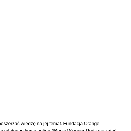
 poszerzać wiedzę na jej temat. Fundacja Orange
ji bezpłatnego kursu online #BurzaMózgów. Podczas zająć