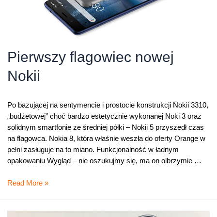
Pierwszy flagowiec nowej
Nokii
Po bazującej na sentymencie i prostocie konstrukcji Nokii 3310,
„budżetowej” choć bardzo estetycznie wykonanej Noki 3 oraz
solidnym smartfonie ze średniej półki – Nokii 5 przyszedł czas
na flagowca. Nokia 8, która właśnie weszła do oferty Orange w
pełni zasługuje na to miano. Funkcjonalność w ładnym
opakowaniu Wygląd – nie oszukujmy się, ma on olbrzymie …
Pierwszy
Read More »
flagowiec
nowej
Nokii