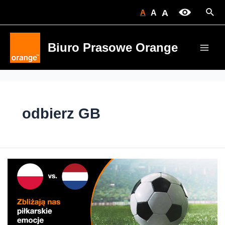
Skip
Sear
A
A
A
to
content
Biuro Prasowe Orange
Main
Men
odbierz GB