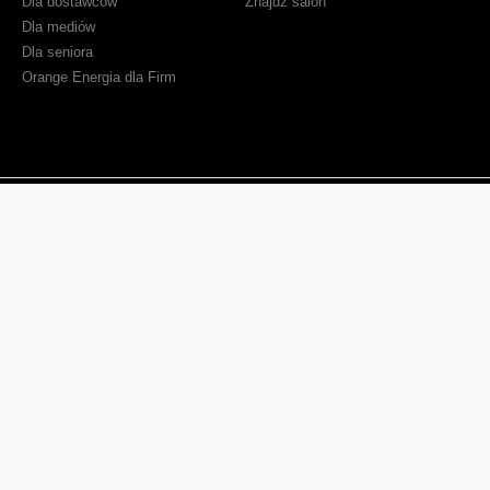
Dla dostawców
Znajdź salon
Dla mediów
Dla seniora
Orange Energia dla Firm
Sprawdź mapę zasięgu
Kontakt
Ważne komunikaty
Regulamin serwisu
Warunki zakupów
Ochrona danych osobowych