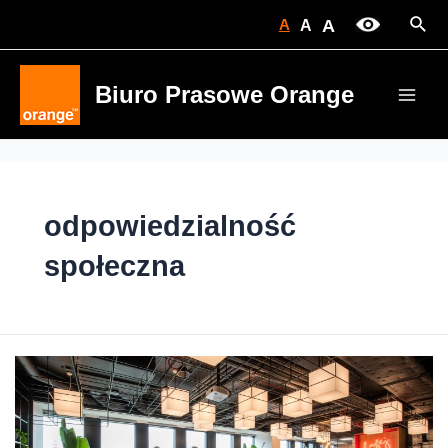
Skip
Sear
A
A
A
to
content
Biuro Prasowe Orange
Main
Men
odpowiedzialność
społeczna