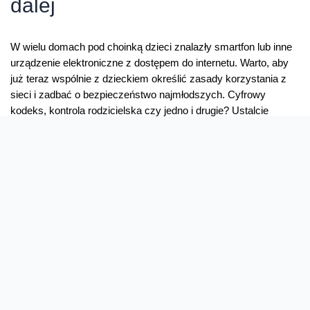
dalej
W wielu domach pod choinką dzieci znalazły smartfon lub inne
urządzenie elektroniczne z dostępem do internetu. Warto, aby
już teraz wspólnie z dzieckiem określić zasady korzystania z
sieci i zadbać o bezpieczeństwo najmłodszych. Cyfrowy
kodeks, kontrola rodzicielska czy jedno i drugie? Ustalcie
wspólnie ile, jak i w jakich godzinach dziecko będzie mogło
korzystać z telefonu. …
Smartfon
Read More »
w
prezencie
–
i
co
dalej