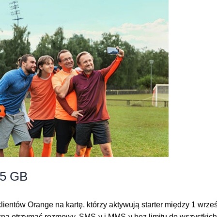
15 GB
ientów Orange na kartę, którzy aktywują starter między 1 wrz
na otrzymać rozmowy, SMS-y i MMS-y bez limitu do wszystkich 