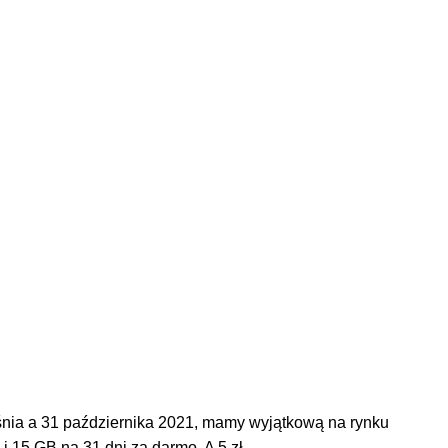
eśnia a 31 października 2021, mamy wyjątkową na rynku
i 15 GB na 31 dni za darmo. A 5 zł …