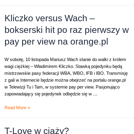
odsłona
www.orange.pl
Kliczko versus Wach –
bokserski hit po raz pierwszy w
pay per view na orange.pl
W sobotę, 10 listopada Mariusz Wach stanie do walki z królem
wagi ciężkiej – Władimirem Kliczko. Stawką pojedynku będą
mistrzowskie pasy federacji WBA, WBO, IFB i IBO. Transmisję
z gali w Internecie będzie można obejrzeć na portalu orange.pl
w Telewizji Tu i Tam, w systemie pay per view. Pasjonująco
zapowiadający się pojedynek odbędzie się w …
Kliczko
Read More »
versus
Wach
–
T-Love w ciąży?