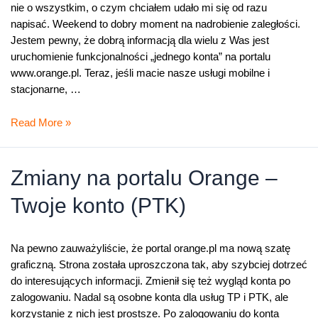
nie o wszystkim, o czym chciałem udało mi się od razu
napisać. Weekend to dobry moment na nadrobienie zaległości.
Jestem pewny, że dobrą informacją dla wielu z Was jest
uruchomienie funkcjonalności „jednego konta” na portalu
www.orange.pl. Teraz, jeśli macie nasze usługi mobilne i
stacjonarne, …
Jedno
Read More »
konto
do
wszystkich
Zmiany na portalu Orange –
usług
Twoje konto (PTK)
Na pewno zauważyliście, że portal orange.pl ma nową szatę
graficzną. Strona została uproszczona tak, aby szybciej dotrzeć
do interesujących informacji. Zmienił się też wygląd konta po
zalogowaniu. Nadal są osobne konta dla usług TP i PTK, ale
korzystanie z nich jest prostsze. Po zalogowaniu do konta