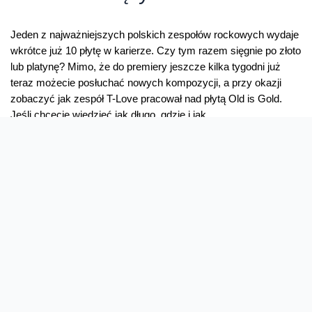
bokserski
hit
po
Jeden z najważniejszych polskich zespołów rockowych wydaje
raz
wkrótce już 10 płytę w karierze. Czy tym razem sięgnie po złoto
pierwszy
lub platynę? Mimo, że do premiery jeszcze kilka tygodni już
w
teraz możecie posłuchać nowych kompozycji, a przy okazji
pay
zobaczyć jak zespół T-Love pracował nad płytą Old is Gold.
per
Jeśli chcecie wiedzieć jak długo, gdzie i jak …
view
na
T-
Read More »
orange.pl
Love
w
ciąży?
Premierowy koncert Red Hot
Chili Peppers wyłącznie na
orange.pl
7 lutego Orange dostarczy niezapomnianych emocji fanom Red