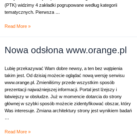
(PTK) widzimy 4 zakładki pogrupowane według kategorii
tematycznych. Pierwsza …
Zmiany
Read More »
na
portalu
Orange
Nowa odsłona www.orange.pl
–
Twoje
konto
Lubię przekazywać Wam dobre newsy, a ten bez wątpienia
(PTK)
takim jest. Od dzisiaj możecie oglądać nową wersję serwisu
www.orange.pl. Zmieniliśmy przede wszystkim sposób
prezentacji najważniejszej informacji. Portal jest lżejszy i
łatwiejszy w obsłudze. Już w momencie dotarcia do strony
głównej w szybki sposób możecie zidentyfikować obszar, który
Was interesuje. Zmiana architektury strony jest wynikiem badań
…
Nowa
Read More »