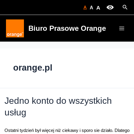
Skip
Sear
A
A
A
to
content
Biuro Prasowe Orange
Main
Men
orange.pl
Jedno konto do wszystkich
usług
Ostatni tydzień był więcej niż ciekawy i sporo sie działo. Dlatego