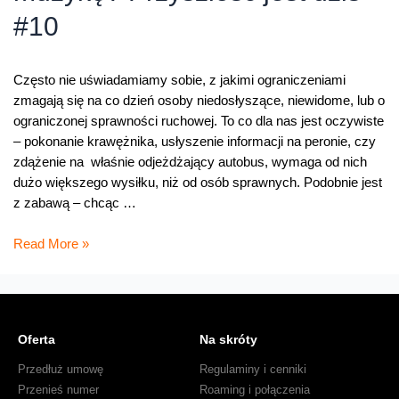
#10
Często nie uświadamiamy sobie, z jakimi ograniczeniami
zmagają się na co dzień osoby niedosłyszące, niewidome, lub o
ograniczonej sprawności ruchowej. To co dla nas jest oczywiste
– pokonanie krawężnika, usłyszenie informacji na peronie, czy
zdążenie na właśnie odjeżdżający autobus, wymaga od nich
dużo większego wysiłku, niż od osób sprawnych. Podobnie jest
z zabawą – chcąc …
Jak
Read More »
niedosłyszący
słyszą
muzykę?
Przyszłość
Oferta
Na skróty
jest
dziś
Przedłuż umowę
Regulaminy i cenniki
#10
Przenieś numer
Roaming i połączenia