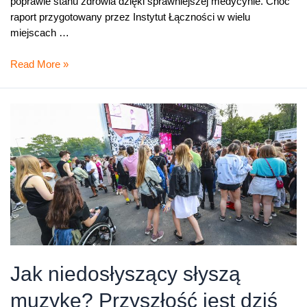
poprawie stanu zdrowia dzięki sprawniejszej medycynie. Choć
raport przygotowany przez Instytut Łączności w wielu
miejscach …
Osoby
Read More »
z
niepełnosprawnościami
i
5G.
Czy
nowa
technologia
im
pomoże?
Jak niedosłyszący słyszą
muzykę? Przyszłość jest dziś