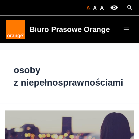
Skip
Sear
A
A
A
to
content
Biuro Prasowe Orange
Main
Men
osoby
z niepełnosprawnościami