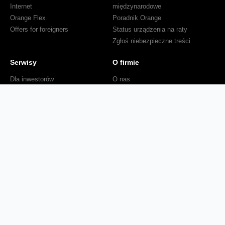
Internet
międzynarodowe
Orange Flex
Poradnik Orange
Offers for foreigners
Status urządzenia na raty
Zgłoś niebezpieczne treści
Serwisy
O firmie
Dla inwestorów
O nas
Dla operatorów
Kariera
Dla dostawców
Znajdź salon
Dla mediów
Dla seniora
Orange Energia dla Firm
Sprawdź mapę zasięgu