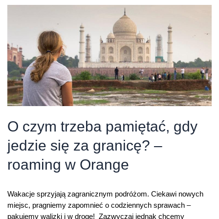
w
Orange
na
kartę
O czym trzeba pamiętać, gdy
jedzie się za granicę? –
roaming w Orange
Wakacje sprzyjają zagranicznym podróżom. Ciekawi nowych
miejsc, pragniemy zapomnieć o codziennych sprawach –
pakujemy walizki i w drogę! Zazwyczaj jednak chcemy