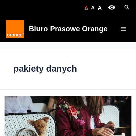
Skip
Sear
A
A
A
to
content
Biuro Prasowe Orange
Main
Men
pakiety danych