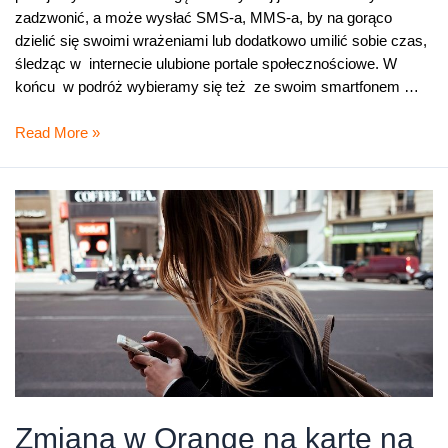
zadzwonić, a może wysłać SMS-a, MMS-a, by na gorąco
dzielić się swoimi wrażeniami lub dodatkowo umilić sobie czas,
śledząc w internecie ulubione portale społecznościowe. W
końcu w podróż wybieramy się też ze swoim smartfonem …
O
Read More »
czym
trzeba
pamiętać,
gdy
jedzie
się
za
granicę?
–
roaming
w
Orange
Zmiana w Orange na kartę na