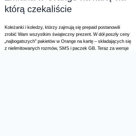
którą czekaliście
Koleżanki i koledzy, którzy zajmują się prepaid postanowili
zrobić Wam wszystkim świąteczny prezent. W dół poszły ceny
„najbogatszych” pakietów w Orange na kartę – składających się
z nielimitowanych rozmów, SMS i paczek GB. Teraz za wersje
31 dniową – 25 zł. Zrównaliśmy także ceny pakietów dla
przenoszących numer do Orange na kartę i stałych klientów. …
Zmiana
Read More »
w
Orange
na
kartę
na
którą
czekaliście