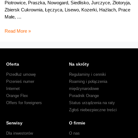
Piotrowice, Praszka, Nowogard, Siedlisko, Jurczyce, Złotoryja,
Zbiersk Cukrownia, Łęczyca, Lisewo, Kozerki, Hażlach, Prace
Małe, …
Blisko
Read More »
430
tys.
głosów
na
Oferta
Na skróty
Pracownie
Orange!
Przedłuż umowę
Regulaminy i cenniki
Przenieś numer
Roaming i połączenia
Internet
międzynarodowe
Orange Flex
Poradnik Orange
Offers for foreigners
Status urządzenia na raty
Zgłoś niebezpieczne treści
Serwisy
O firmie
Dla inwestorów
O nas