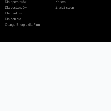
Dla operatorów
Kariera
Dla dostawców
Znajdź salon
Dla mediów
Dla seniora
Orange Energia dla Firm
Sprawdź mapę zasięgu
Kontakt
Ważne komunikaty
Regulamin serwisu