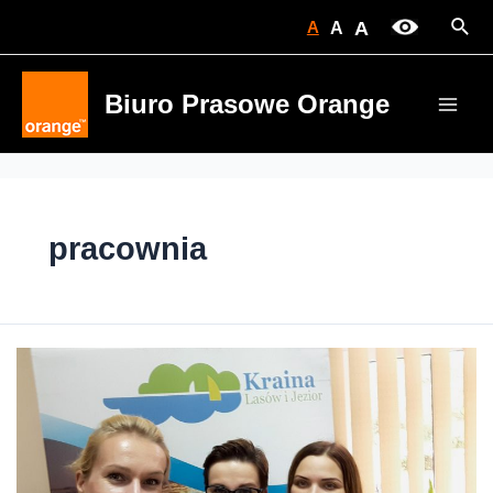
Skip
Sear
A
A
A
to
content
Biuro Prasowe Orange
Main
Men
pracownia