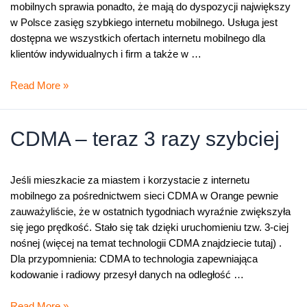
mobilnych sprawia ponadto, że mają do dyspozycji największy
w Polsce zasięg szybkiego internetu mobilnego. Usługa jest
dostępna we wszystkich ofertach internetu mobilnego dla
klientów indywidualnych i firm a także w …
Trzy
Read More »
razy
szybszy
internet
CDMA – teraz 3 razy szybciej
w
sieci
CDMA
Jeśli mieszkacie za miastem i korzystacie z internetu
Orange
mobilnego za pośrednictwem sieci CDMA w Orange pewnie
zauważyliście, że w ostatnich tygodniach wyraźnie zwiększyła
się jego prędkość. Stało się tak dzięki uruchomieniu tzw. 3-ciej
nośnej (więcej na temat technologii CDMA znajdziecie tutaj) .
Dla przypomnienia: CDMA to technologia zapewniająca
kodowanie i radiowy przesył danych na odległość …
CDMA
Read More »