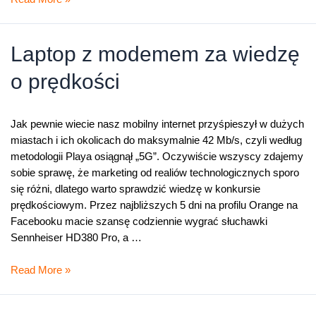
–
teraz
3
Laptop z modemem za wiedzę
razy
o prędkości
szybciej
Jak pewnie wiecie nasz mobilny internet przyśpieszył w dużych
miastach i ich okolicach do maksymalnie 42 Mb/s, czyli według
metodologii Playa osiągnął „5G”. Oczywiście wszyscy zdajemy
sobie sprawę, że marketing od realiów technologicznych sporo
się różni, dlatego warto sprawdzić wiedzę w konkursie
prędkościowym. Przez najbliższych 5 dni na profilu Orange na
Facebooku macie szansę codziennie wygrać słuchawki
Sennheiser HD380 Pro, a …
Laptop
Read More »
z
modemem