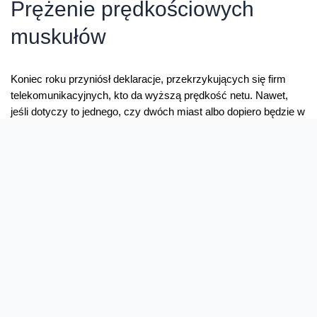
za
Prężenie prędkościowych
wiedzę
muskułów
o
prędkości
Koniec roku przyniósł deklaracje, przekrzykujących się firm
telekomunikacyjnych, kto da wyższą prędkość netu. Nawet,
jeśli dotyczy to jednego, czy dwóch miast albo dopiero będzie w
przyszłości. Każdy chce miło zakończyć rok akcentem
medialnym i z optymizmem popatrzeć na 2011. Czy to przez
VDSL2, czy LTE prędkość pozostaje fetyszem, bo nic tak
dobrze nie działa na …
Prężenie
Read More »
prędkościowych
muskułów
Speedtest, jak z reklamy
Skuszony banerem Cyfrowego Polsatu na głównej