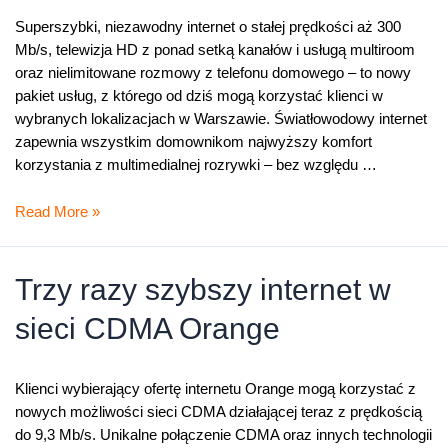
Superszybki, niezawodny internet o stałej prędkości aż 300
Mb/s, telewizja HD z ponad setką kanałów i usługą multiroom
oraz nielimitowane rozmowy z telefonu domowego – to nowy
pakiet usług, z którego od dziś mogą korzystać klienci w
wybranych lokalizacjach w Warszawie. Światłowodowy internet
zapewnia wszystkim domownikom najwyższy komfort
korzystania z multimedialnej rozrywki – bez względu …
Rozrywka
Read More »
w
technologii
przyszłości
Trzy razy szybszy internet w
i
sieci CDMA Orange
najszybszy
internet
300
Klienci wybierający ofertę internetu Orange mogą korzystać z
Mb/s
nowych możliwości sieci CDMA działającej teraz z prędkością
do 9,3 Mb/s. Unikalne połączenie CDMA oraz innych technologii