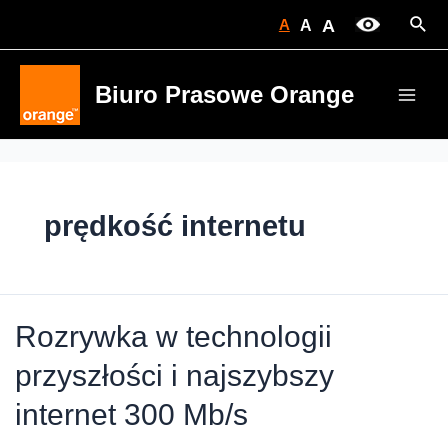
Skip
Sear
A
A
A
to
content
Biuro Prasowe Orange
Main
Men
prędkość internetu
Rozrywka w technologii
przyszłości i najszybszy
internet 300 Mb/s