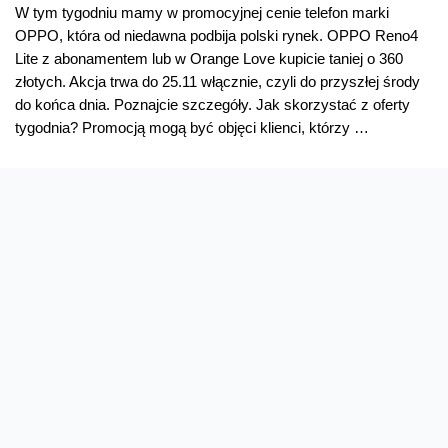
W tym tygodniu mamy w promocyjnej cenie telefon marki
OPPO, która od niedawna podbija polski rynek. OPPO Reno4
Lite z abonamentem lub w Orange Love kupicie taniej o 360
złotych. Akcja trwa do 25.11 włącznie, czyli do przyszłej środy
do końca dnia. Poznajcie szczegóły. Jak skorzystać z oferty
tygodnia? Promocją mogą być objęci klienci, którzy …
Oferta
Read More »
tygodnia:
OPPO
Reno4
Lite
taniej
o 360 zł