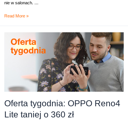
nie w salonach. …
Oferta
Read More »
tygodnia:
Sony
Xperia
L4
Oferta tygodnia: OPPO Reno4
Lite taniej o 360 zł