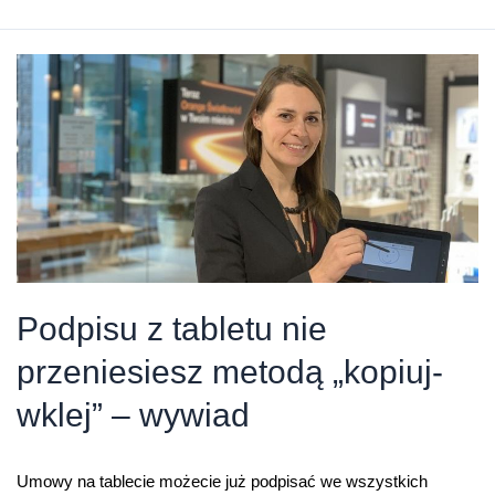
na
tablecie
podpiszesz
już
we
wszystkich
salonach
Orange
Podpisu z tabletu nie
przeniesiesz metodą „kopiuj-
wklej” – wywiad
Umowy na tablecie możecie już podpisać we wszystkich