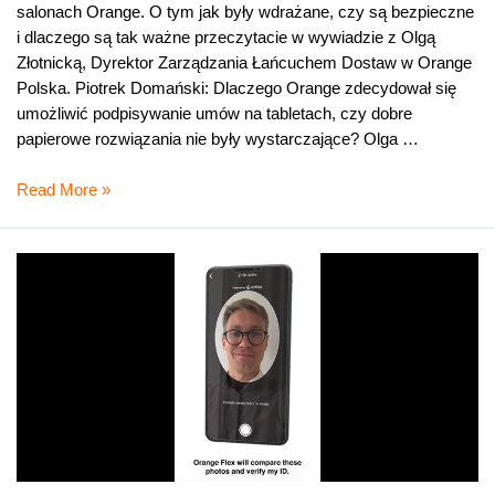
salonach Orange. O tym jak były wdrażane, czy są bezpieczne
i dlaczego są tak ważne przeczytacie w wywiadzie z Olgą
Złotnicką, Dyrektor Zarządzania Łańcuchem Dostaw w Orange
Polska. Piotrek Domański: Dlaczego Orange zdecydował się
umożliwić podpisywanie umów na tabletach, czy dobre
papierowe rozwiązania nie były wystarczające? Olga …
Podpisu
Read More »
z
tabletu
nie
przeniesiesz
metodą
„kopiuj-
wklej”
–
wywiad