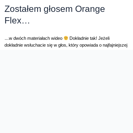
Zostałem głosem Orange
Flex…
…w dwóch materiałach wideo
Dokładnie tak! Jeżeli
dokładnie wsłuchacie się w głos, który opowiada o najfajniejszej
ofercie Orange, usłyszycie to ;-). Propozycję, by nagrać voice
over (bo tak to się fachowo nazywa) do dwóch materiałów
wideo dostałem dwa tygodnie temu. W przeciwieństwie do
moich poprzednich filmów, chociażby z serii „Jak to działa?”,
tym razem …
Zostałem
Read More »
głosem
Orange
Flex…