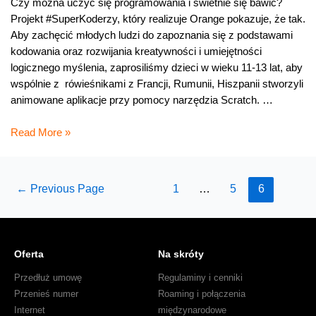
Czy można uczyć się programowania i świetnie się bawić?
Projekt #SuperKoderzy, który realizuje Orange pokazuje, że tak.
Aby zachęcić młodych ludzi do zapoznania się z podstawami
kodowania oraz rozwijania kreatywności i umiejętności
logicznego myślenia, zaprosiliśmy dzieci w wieku 11-13 lat, aby
wspólnie z rówieśnikami z Francji, Rumunii, Hiszpanii stworzyli
animowane aplikacje przy pomocy narzędzia Scratch. …
##Superkoderzy
Read More »
w
Miasteczku
Orange
Posts
←
Previous Page
1
…
5
6
pagination
Oferta
Na skróty
Przedłuż umowę
Regulaminy i cenniki
Przenieś numer
Roaming i połączenia
Internet
międzynarodowe