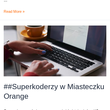
…
Dzieci
Read More »
też
tworzą
Internet
##Superkoderzy w Miasteczku
Orange