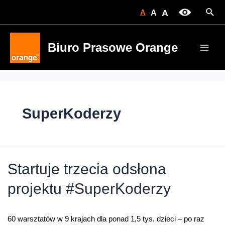
Skip
Sear
A
A
A
to
content
Biuro Prasowe Orange
Main
Men
SuperKoderzy
Startuje trzecia odsłona
projektu #SuperKoderzy
60 warsztatów w 9 krajach dla ponad 1,5 tys. dzieci – po raz