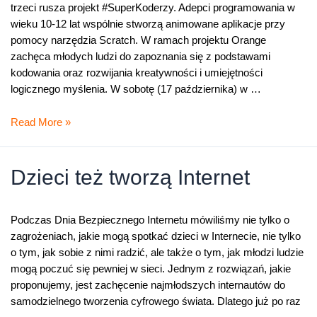
trzeci rusza projekt #SuperKoderzy. Adepci programowania w
wieku 10-12 lat wspólnie stworzą animowane aplikacje przy
pomocy narzędzia Scratch. W ramach projektu Orange
zachęca młodych ludzi do zapoznania się z podstawami
kodowania oraz rozwijania kreatywności i umiejętności
logicznego myślenia. W sobotę (17 października) w …
Startuje
Read More »
trzecia
odsłona
projektu
Dzieci też tworzą Internet
#SuperKoderzy
Podczas Dnia Bezpiecznego Internetu mówiliśmy nie tylko o
zagrożeniach, jakie mogą spotkać dzieci w Internecie, nie tylko
o tym, jak sobie z nimi radzić, ale także o tym, jak młodzi ludzie
mogą poczuć się pewniej w sieci. Jednym z rozwiązań, jakie
proponujemy, jest zachęcenie najmłodszych internautów do
samodzielnego tworzenia cyfrowego świata. Dlatego już po raz