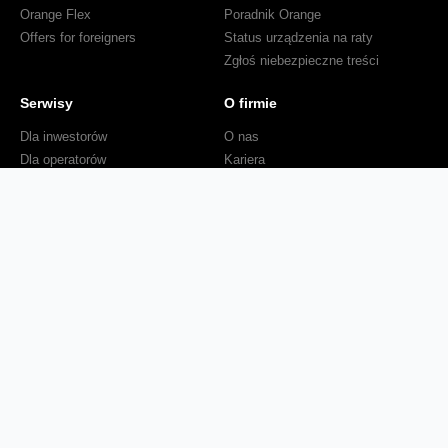
Orange Flex
Poradnik Orange
Offers for foreigners
Status urządzenia na raty
Zgłoś niebezpieczne treści
Serwisy
O firmie
Dla inwestorów
O nas
Dla operatorów
Kariera
Dla dostawców
Znajdź salon
Dla mediów
Dla seniora
Orange Energia dla Firm
Sprawdź mapę zasięgu
Kontakt