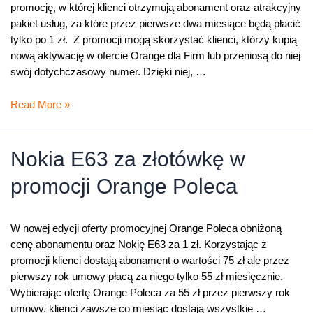
promocję, w której klienci otrzymują abonament oraz atrakcyjny
pakiet usług, za które przez pierwsze dwa miesiące będą płacić
tylko po 1 zł. Z promocji mogą skorzystać klienci, którzy kupią
nową aktywację w ofercie Orange dla Firm lub przeniosą do niej
swój dotychczasowy numer. Dzięki niej, …
W
Read More »
letniej
promocji
Orange
Nokia E63 za złotówkę w
dla
promocji Orange Poleca
Firm
–
Wszystko
W nowej edycji oferty promocyjnej Orange Poleca obniżoną
po
cenę abonamentu oraz Nokię E63 za 1 zł. Korzystając z
1
promocji klienci dostają abonament o wartości 75 zł ale przez
zł
pierwszy rok umowy płacą za niego tylko 55 zł miesięcznie.
Wybierając ofertę Orange Poleca za 55 zł przez pierwszy rok
umowy, klienci zawsze co miesiąc dostają wszystkie …