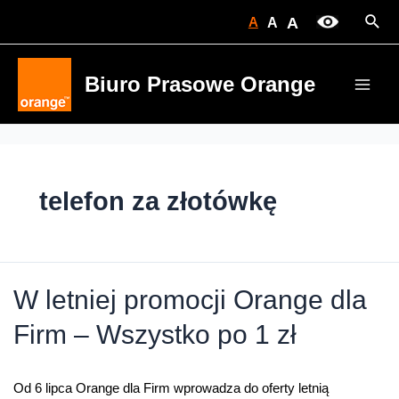
Skip
Sear
A
A
A
to
content
Biuro Prasowe Orange
Main
Men
telefon za złotówkę
W letniej promocji Orange dla
Firm – Wszystko po 1 zł
Od 6 lipca Orange dla Firm wprowadza do oferty letnią