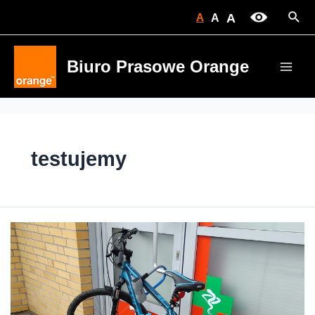
Skip
Sear
A
A
A
to
content
Biuro Prasowe Orange
Main
Men
testujemy