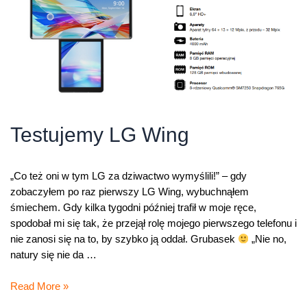
Testujemy LG Wing
„Co też oni w tym LG za dziwactwo wymyślili!” – gdy
zobaczyłem po raz pierwszy LG Wing, wybuchnąłem
śmiechem. Gdy kilka tygodni później trafił w moje ręce,
spodobał mi się tak, że przejął rolę mojego pierwszego telefonu i
nie zanosi się na to, by szybko ją oddał. Grubasek
„Nie no,
natury się nie da …
Testujemy
Read More »
LG