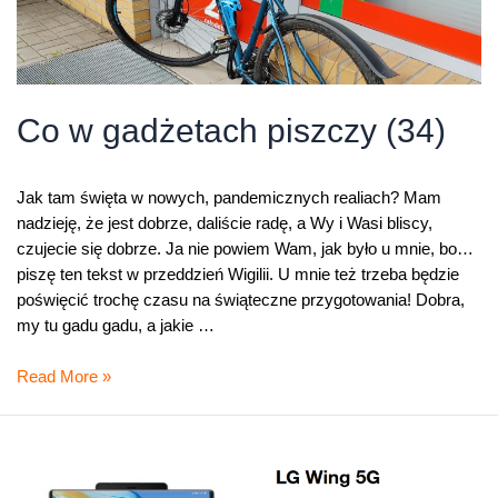
Co w gadżetach piszczy (34)
Jak tam święta w nowych, pandemicznych realiach? Mam
nadzieję, że jest dobrze, daliście radę, a Wy i Wasi bliscy,
czujecie się dobrze. Ja nie powiem Wam, jak było u mnie, bo…
piszę ten tekst w przeddzień Wigilii. U mnie też trzeba będzie
poświęcić trochę czasu na świąteczne przygotowania! Dobra,
my tu gadu gadu, a jakie …
Co
Read More »
w
gadżetach
piszczy
(34)