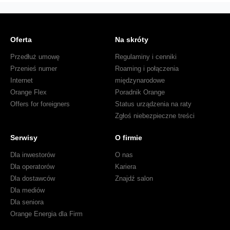
Wing
Oferta
Na skróty
Przedłuż umowę
Regulaminy i cenniki
Przenieś numer
Roaming i połączenia
Internet
międzynarodowe
Orange Flex
Poradnik Orange
Offers for foreigners
Status urządzenia na raty
Zgłoś niebezpieczne treści
Serwisy
O firmie
Dla inwestorów
O nas
Dla operatorów
Kariera
Dla dostawców
Znajdź salon
Dla mediów
Dla seniora
Orange Energia dla Firm