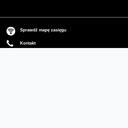
Sprawdź mapę zasięgu
Kontakt
Ważne komunikaty
Regulamin serwisu
Warunki zakupów
Ochrona danych osobowych
Polityka prywatności
Zmień ustawienia cookies
Sieć#1
Inwestycje dofinansowane z UE
Nieruchomości Orange
Multibox
Odpowiedzialny biznes
Fundacja Orange
Telefon domowy
Dbam o bliskich
Razem dla planety