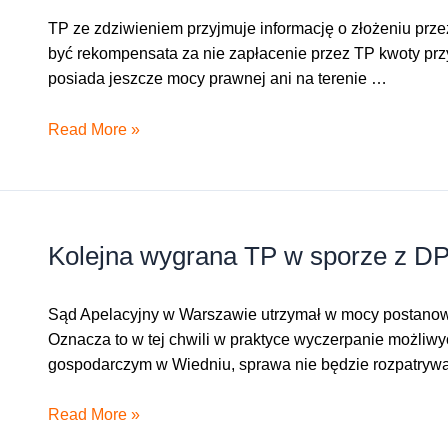
TP ze zdziwieniem przyjmuje informację o złożeniu prz
być rekompensata za nie zapłacenie przez TP kwoty prz
posiada jeszcze mocy prawnej ani na terenie …
Oświadczenie
Read More »
dla
mediów
dotyczące
wniosku
Kolejna wygrana TP w sporze z D
DPTG
do
Trybunału
Sąd Apelacyjny w Warszawie utrzymał w mocy postanowi
Arbitrażowego
Oznacza to w tej chwili w praktyce wyczerpanie możli
o
gospodarczym w Wiedniu, sprawa nie będzie rozpatryw
kolejne
280
Kolejna
Read More »
mln
wygrana