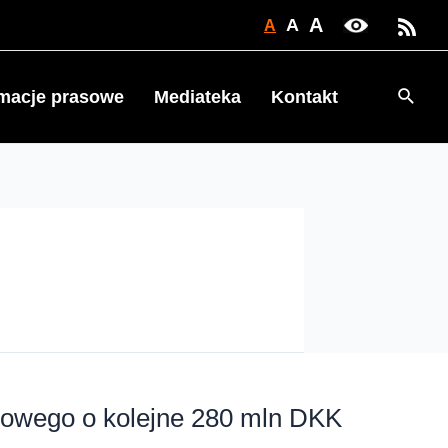
A
A
A
Searc
rmacje prasowe
Mediateka
Kontakt
żowego o kolejne 280 mln DKK