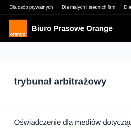
Skip
Dla osób prywatnych
Dla małych i średnich firm
Dla
to
content
Biuro Prasowe Orange
trybunał arbitrażowy
Oświadczenie dla mediów dotyczą