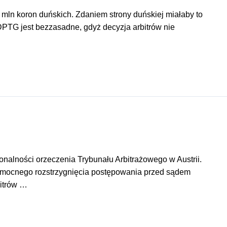
mln koron duńskich. Zdaniem strony duńskiej miałaby to
DPTG jest bezzasadne, gdyż decyzja arbitrów nie
alności orzeczenia Trybunału Arbitrażowego w Austrii.
womocnego rozstrzygnięcia postępowania przed sądem
bitrów …