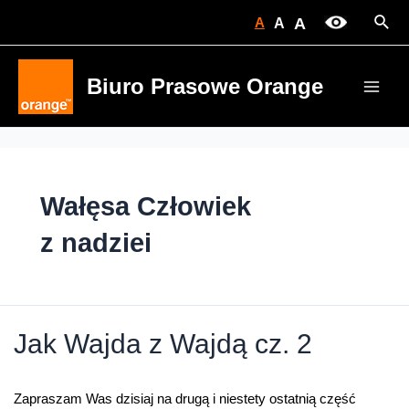
Skip
Sear
A
A
A
to
content
Biuro Prasowe Orange
Main
Men
Wałęsa Człowiek
z nadziei
Jak Wajda z Wajdą cz. 2
Zapraszam Was dzisiaj na drugą i niestety ostatnią część