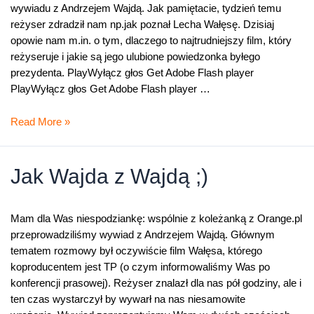
wywiadu z Andrzejem Wajdą. Jak pamiętacie, tydzień temu
reżyser zdradził nam np.jak poznał Lecha Wałęsę. Dzisiaj
opowie nam m.in. o tym, dlaczego to najtrudniejszy film, który
reżyseruje i jakie są jego ulubione powiedzonka byłego
prezydenta. PlayWyłącz głos Get Adobe Flash player
PlayWyłącz głos Get Adobe Flash player …
Jak
Read More »
Wajda
z
Wajdą
Jak Wajda z Wajdą ;)
cz.
2
Mam dla Was niespodziankę: wspólnie z koleżanką z Orange.pl
przeprowadziliśmy wywiad z Andrzejem Wajdą. Głównym
tematem rozmowy był oczywiście film Wałęsa, którego
koproducentem jest TP (o czym informowaliśmy Was po
konferencji prasowej). Reżyser znalazł dla nas pół godziny, ale i
ten czas wystarczył by wywarł na nas niesamowite