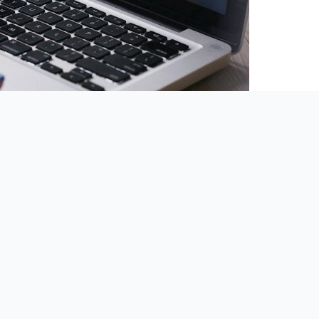
1 (nasi goście mówią)
ba zaskoczeni tym, że zaproszę Was dziś do podsumowywania mi
ało mi się zaprosić Artura Kurasińskiego i Jacka Gadzinowski
 losach …