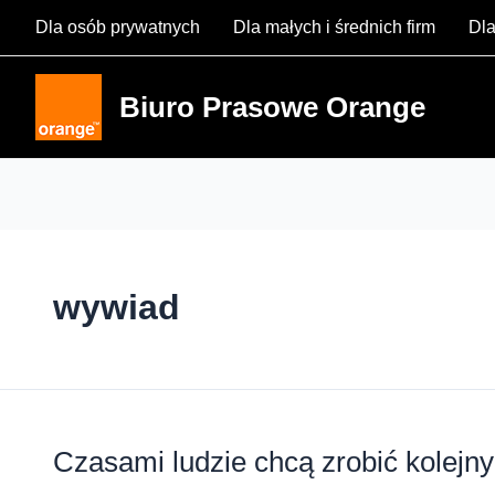
Skip
Dla osób prywatnych
Dla małych i średnich firm
Dla
to
content
Biuro Prasowe Orange
wywiad
Czasami ludzie chcą zrobić kolejny 