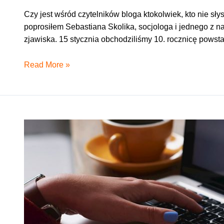
Czy jest wśród czytelników bloga ktokolwiek, kto nie sł
poprosiłem Sebastiana Skolika, socjologa i jednego z na
zjawiska. 15 stycznia obchodziliśmy 10. rocznicę powst
Czasami
Read More »
ludzie
chcą
zrobić
kolejny
cud
świata
i
to
robią
(wywiad)