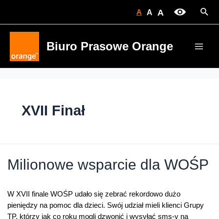
Skip
Sear
A
A
A
to
content
Biuro Prasowe Orange
Main
Men
XVII Finał
Milionowe wsparcie dla WOŚP
W XVII finale WOŚP udało się zebrać rekordowo dużo
pieniędzy na pomoc dla dzieci. Swój udział mieli klienci Grupy
TP, którzy jak co roku mogli dzwonić i wysyłać sms-y na