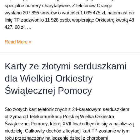
specjalne numery charytatywne. Z telefonów Orange
wysłano 207 895 sms-ów o wartości 1 039 475 zł, natomiast na
linię TP zadzwoniło 11 928 osób, wspierając Orkiestrę kwotą 48
427, 68 zł. …
Milionowe
Read More »
wsparcie
dla
WOŚP
Karty ze złotymi serduszkami
dla Wielkiej Orkiestry
Świątecznej Pomocy
Sto złotych kart telefonicznych z 24-karatowym serduszkiem
otrzyma od Telekomunikacji Polskiej Wielka Orkiestra
Świątecznej Pomocy, której XVII finał odbędzie się w najbliższą
niedzielę. Całkowity dochód z licytacji kart TP zostanie w tym
roku przeznaczony na leczenie dzieci z chorobami