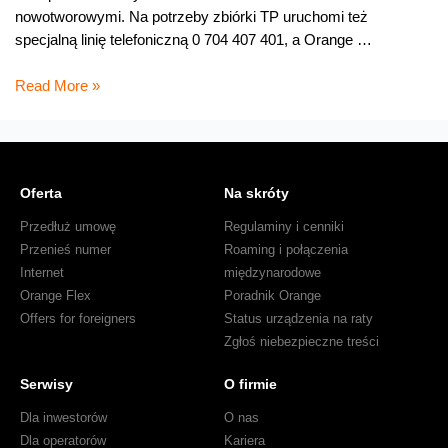
nowotworowymi. Na potrzeby zbiórki TP uruchomi też
specjalną linię telefoniczną 0 704 407 401, a Orange …
Karty
Read More »
ze
złotymi
serduszkami
dla
Oferta
Na skróty
Wielkiej
Orkiestry
Przedłuż umowę
Regulaminy i cenniki
Świątecznej
Przenieś numer
Roaming i połączenia
Pomocy
Internet
międzynarodowe
Orange Flex
Poradnik Orange
Offers for foreigners
Status urządzenia na raty
Zgłoś niebezpieczne treści
Serwisy
O firmie
Dla inwestorów
O nas
Dla operatorów
Kariera